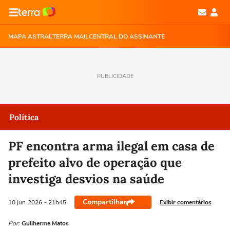
MAPA ASTRAL
TERRA MAIL
CENTRAL DO ASSINANTE
PUBLICIDADE
Política
PF encontra arma ilegal em casa de
prefeito alvo de operação que
investiga desvios na saúde
Compartilhar
Exibir comentários
10 jun
2026
- 21h45
Por:
Guilherme Matos