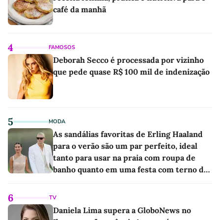
café da manhã
4
FAMOSOS
Deborah Secco é processada por vizinho
que pede quase R$ 100 mil de indenização
5
MODA
As sandálias favoritas de Erling Haaland
para o verão são um par perfeito, ideal
tanto para usar na praia com roupa de
banho quanto em uma festa com terno de
linho
6
TV
Daniela Lima supera a GloboNews no