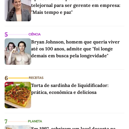
telejornal para ser gerente em empresa:
"Mais tempo e paz"
5
CIÊNCIA
Bryan Johnson, homem que queria viver
até os 100 anos, admite que "foi longe
demais em busca pela longevidade"
6
RECEITAS
Torta de sardinha de liquidificador:
prática, econômica e deliciosa
7
PLANETA
Em 1997, cobriram um local deserto na