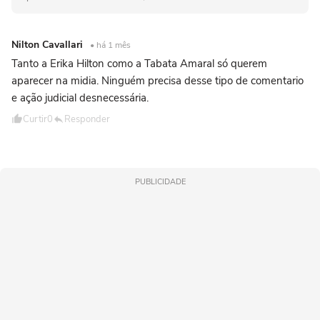
Nilton Cavallari
• há 1 mês
Tanto a Erika Hilton como a Tabata Amaral só querem
aparecer na midia. Ninguém precisa desse tipo de comentario
e ação judicial desnecessária.
Curtir
0
Responder
PUBLICIDADE