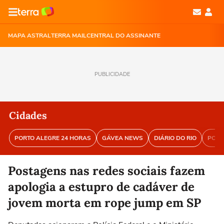
MAPA ASTRAL
TERRA MAIL
CENTRAL DO ASSINANTE
PUBLICIDADE
Cidades
PORTO ALEGRE 24 HORAS
GÁVEA NEWS
DIÁRIO DO RIO
PORT
Postagens nas redes sociais fazem
apologia a estupro de cadáver de
jovem morta em rope jump em SP