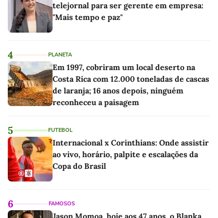
telejornal para ser gerente em empresa:
"Mais tempo e paz"
4
PLANETA
Em 1997, cobriram um local deserto na
Costa Rica com 12.000 toneladas de cascas
de laranja; 16 anos depois, ninguém
reconheceu a paisagem
5
FUTEBOL
Internacional x Corinthians: Onde assistir
ao vivo, horário, palpite e escalações da
Copa do Brasil
6
FAMOSOS
Jason Momoa, hoje aos 47 anos, o Blanka