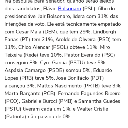
Na pesquisa para senador, quando serão eleitos
dois candidatos, Flávio
Bolsonaro
(PSL), filho do
presidenciável Jair Bolsonaro, lidera com 31% das
intenções de voto. Ele está tecnicamente empatado
com Cesar Maia (DEM), que tem 29%. Lindbergh
Farias (PT) tem 21%, Arolde de Oliveira (PSD) tem
11%, Chico Alencar (PSOL) obteve 11%, Miro
Teixeira (Rede) teve 10%, Pastor Everaldo (PSC)
conseguiu 8%, Cyro Garcia (PSTU) teve 5%,
Aspásia Camargo (PSDB) somou 5%, Eduardo
Lopes (PRB) teve 5%, Jose Bonifácio (PDT)
alcançou 3%, Mattos Nascimento (PRTB) teve 3%,
Marta Barçante (PCB), Fernando Fagundes Ribeiro
(PCO), Gabrielle Burcci (PMB) e Samantha Guedes
(PSTU) tiveram cada um 1%, e Walter Cristie
(Patriota) não passou de 0%.