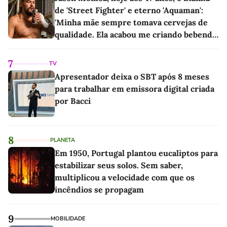
de 'Street Fighter' e eterno 'Aquaman':
'Minha mãe sempre tomava cervejas de
qualidade. Ela acabou me criando bebendo
as melhores'
7
TV
Apresentador deixa o SBT após 8 meses
para trabalhar em emissora digital criada
por Bacci
8
PLANETA
Em 1950, Portugal plantou eucaliptos para
estabilizar seus solos. Sem saber,
multiplicou a velocidade com que os
incêndios se propagam
9
MOBILIDADE