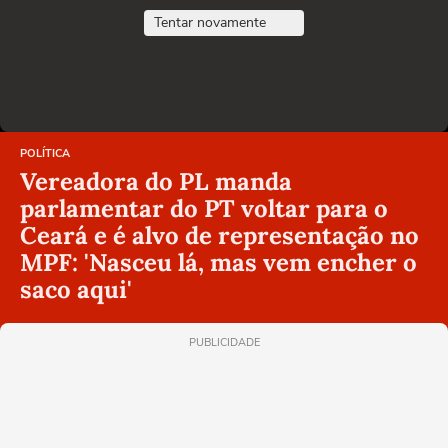
Tentar novamente
POLÍTICA
Vereadora do PL manda
parlamentar do PT voltar para o
Ceará e é alvo de representação no
MPF: 'Nasceu lá, mas vem encher o
saco aqui'
PUBLICIDADE