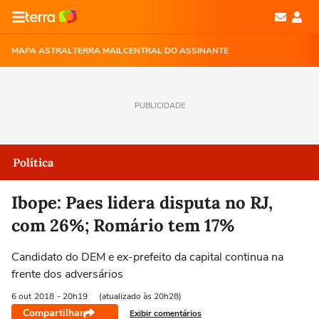
MAPA ASTRAL
TERRA MAIL
CENTRAL DO ASSINANTE
PUBLICIDADE
Política
Ibope: Paes lidera disputa no RJ,
com 26%; Romário tem 17%
Candidato do DEM e ex-prefeito da capital continua na
frente dos adversários
6 out
2018
- 20h19
(atualizado às 20h28)
Compartilhar
Exibir comentários