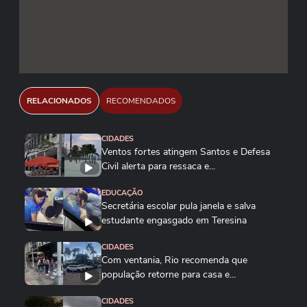
RELACIONADOS
RECOMENDADOS
CIDADES
Ventos fortes atingem Santos e Defesa
Civil alerta para ressaca e...
EDUCAÇÃO
Secretária escolar pula janela e salva
estudante engasgado em Teresina
CIDADES
Com ventania, Rio recomenda que
população retorne para casa e...
CIDADES