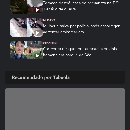
Tornado destrói casa de pecuarista no RS:
‘Cenário de guerra’
MUNDO
Mulher é salva por policial após escorregar
ao tentar embarcar em...
CIDADES
Corredora diz que tomou rasteira de dois
homens em parque de São...
BRASIL
Motorista de ônibus é retirado à força de
Recomendado por Taboola
veículo por policiais...
CIDADES
Motorista de ônibus é retirado à força de
veículo por policiais...
BRASIL
Defesa Civil do RJ atualiza alerta para
vendavais em meio à...