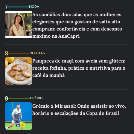
7
MODA
As sandálias douradas que as mulheres
elegantes que não gostam de salto alto
compram: confortáveis e com desconto
máximo na AnaCapri
8
RECEITAS
Panqueca de maçã com aveia sem glúten:
receita fofinha, prática e nutritiva para o
café da manhã
9
GRÊMIO
Grêmio x Mirassol: Onde assistir ao vivo,
horário e escalações da Copa do Brasil