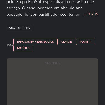
pelo Grupo EcoSul, especializado nesse tipo de
serviço. O caso, ocorrido em abril do ano
...mais
passado, foi compartilhado recentemente e
viralizou nas redes sociais. Segundo os
profissionais, os morcegos costumam buscar
Fonte: Portal Terra
locais quentes, escuros e com pouco movimento.
A presença dos animais pode causar mau cheiro,
FAMOSOS EM REDES SOCIAIS
CIDADES
PLANETA
acúmulo de fezes e comprometer o
TAGS
NOTÍCIAS
funcionamento do aparelho. Crédito:
Reprodução/Instagram/grupoecosul
PUBLICIDADE