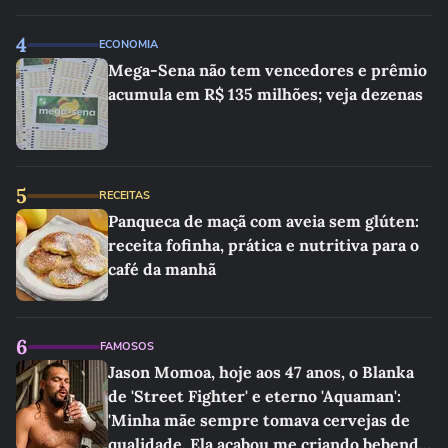
4
ECONOMIA
Mega-Sena não tem vencedores e prêmio
acumula em R$ 135 milhões; veja dezenas
5
RECEITAS
Panqueca de maçã com aveia sem glúten:
receita fofinha, prática e nutritiva para o
café da manhã
6
FAMOSOS
Jason Momoa, hoje aos 47 anos, o Blanka
de 'Street Fighter' e eterno 'Aquaman':
'Minha mãe sempre tomava cervejas de
qualidade. Ela acabou me criando bebendo