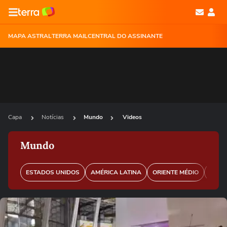
MAPA ASTRAL
TERRA MAIL
CENTRAL DO ASSINANTE
Capa
Notícias
Mundo
Videos
Mundo
ESTADOS UNIDOS
AMÉRICA LATINA
ORIENTE MÉDIO
EURO
Ops!