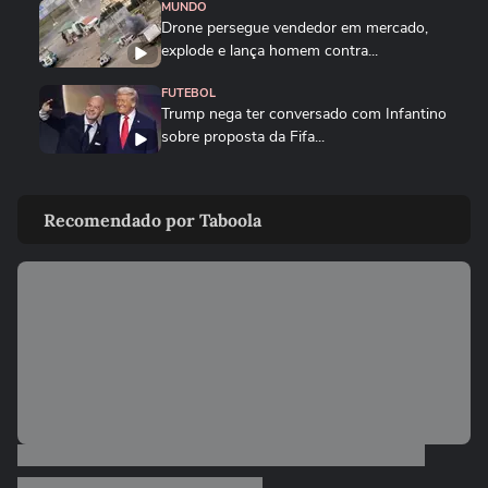
MUNDO
Drone persegue vendedor em mercado,
explode e lança homem contra...
FUTEBOL
Trump nega ter conversado com Infantino
sobre proposta da Fifa...
ESTADOS UNIDOS
Trump diz que Israel está 'muito feliz' com
Recomendado por Taboola
acordo para...
MUNDO
Irã divulga vídeo de petroleiros em
chamas após ataques em Ormuz
AS PRINCIPAIS NOTÍCIAS DA EUROPA
Milhares de imigrantes chegam a Ceuta,
na Espanha, e prefeito pede...
MUNDO
Menino de 11 anos viraliza após virar
tradutor da mãe durante...