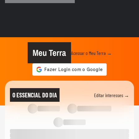
ELEIÇÕES
Lula diz que não é ‘louco’ de brigar com
China e EUA: ‘Quero...
FUTEBOL
No Japão, Zico tranquiliza fãs após
terremoto de grandes...
Meu Terra
Acessar o Meu Terra →
NOTÍCIAS
Lula critica sistema de saúde dos EUA ao
exaltar SUS: ‘Vá tentar...
MUNDO
Cãozinho é resgatado com vida dos
O ESSENCIAL DO DIA
Editar interesses →
escombros 29 dias após terremoto...
MUNDO
Vídeo registra explosão em shopping
após terremoto de magnitude...