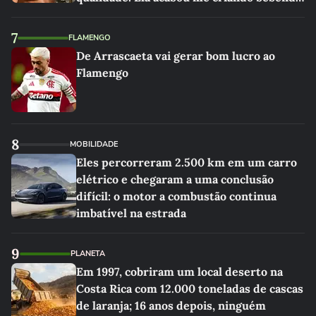
as melhores'
7
FLAMENGO
De Arrascaeta vai gerar bom lucro ao
Flamengo
8
MOBILIDADE
Eles percorreram 2.500 km em um carro
elétrico e chegaram a uma conclusão
difícil: o motor a combustão continua
imbatível na estrada
9
PLANETA
Em 1997, cobriram um local deserto na
Costa Rica com 12.000 toneladas de cascas
de laranja; 16 anos depois, ninguém