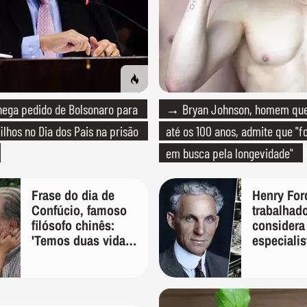
ega pedido de Bolsonaro para
→ Bryan Johnson, homem que 
ilhos no Dia dos Pais na prisão
até os 100 anos, admite que "f
em busca pela longevidade"
Frase do dia de
Henry For
Confúcio, famoso
trabalhado
filósofo chinês:
considera
'Temos duas vidas,
especialis
e a segunda
demitimos
começa quando
ninguém 
compreendemos
consider
que só temos uma'
especialis