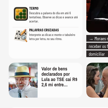
TERMO
Descubra a palavra do dia em até 6
tentativas. Observe as dicas e avance até
acertar.
PALAVRAS CRUZADAS
Interprete as dicas e monte o tabuleiro
→ Moraes n
letra por letra, no seu ritmo.
receber os f
domiciliar
Valor de bens
declarados por
Lula ao TSE cai R$
2,6 mi entre
eleições;
presidente agora
diz ter R$ 4,7 mi