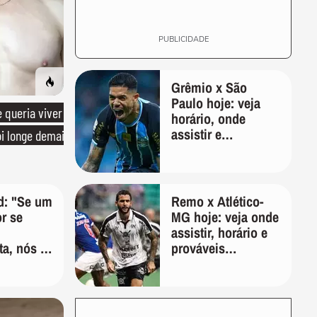
PUBLICIDADE
Grêmio x São
Paulo hoje: veja
queria viver
horário, onde
assistir e
oi longe demais
escalações pelo
Brasileirão
d: "Se um
Remo x Atlético-
r se
MG hoje: veja onde
assistir, horário e
ta, nós o
prováveis
;
escalações
se
a um
ta se