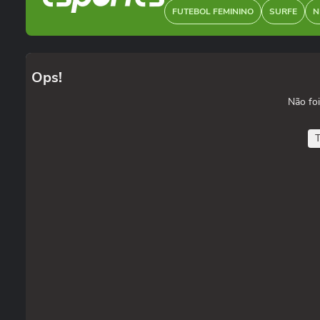
FUTEBOL FEMININO
SURFE
N
Ops!
Não foi
T