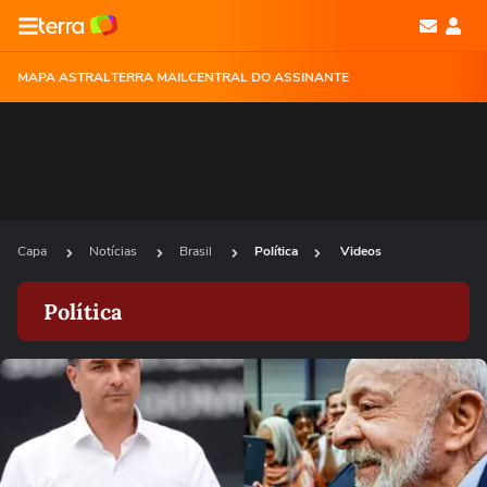
MAPA ASTRAL
TERRA MAIL
CENTRAL DO ASSINANTE
Capa
Notícias
Brasil
Política
Videos
Política
Ops!
Não foi possível reproduzir o vídeo