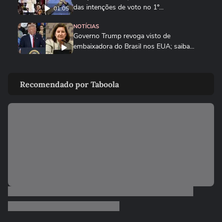
das intenções de voto no 1º...
01:05
NOTÍCIAS
Governo Trump revoga visto de
embaixadora do Brasil nos EUA; saiba...
ELEIÇÕES
Zema mostra convite a Girão após
Recomendado por Taboola
senador ser confirmado como vice...
ELEIÇÕES
Caiado diz em sabatina que quarto
mandato de Lula seria um ‘Dilma...
ELEIÇÕES
Zema diz que, se eleito, irá dialogar com
parlamentares, mas que...
ELEIÇÕES
Favoritos, indefinição: veja como vai
começar a campanha nos...