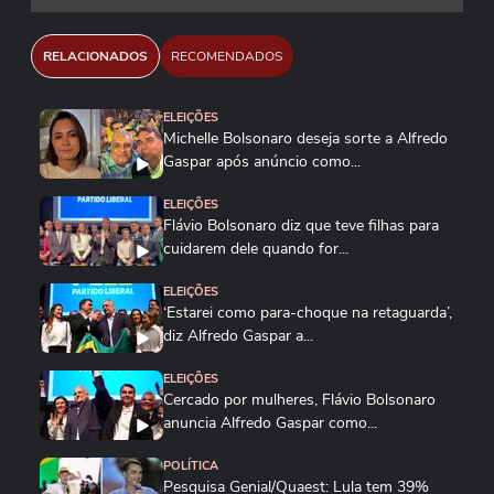
RELACIONADOS
RECOMENDADOS
ELEIÇÕES
Michelle Bolsonaro deseja sorte a Alfredo
Gaspar após anúncio como...
ELEIÇÕES
Flávio Bolsonaro diz que teve filhas para
cuidarem dele quando for...
ELEIÇÕES
‘Estarei como para-choque na retaguarda’,
diz Alfredo Gaspar a...
ELEIÇÕES
Cercado por mulheres, Flávio Bolsonaro
anuncia Alfredo Gaspar como...
POLÍTICA
Pesquisa Genial/Quaest: Lula tem 39%