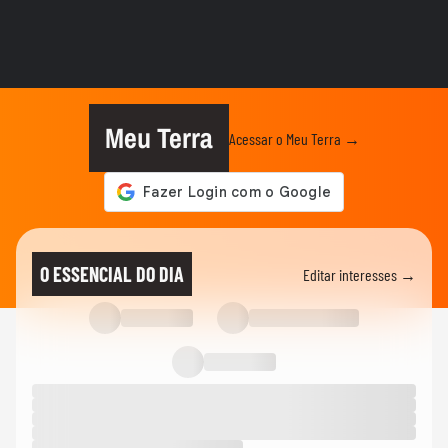
ELEIÇÕES
Cleitinho volta atrás e pede candidatura ao
governo de MG: ‘Quem...
ELEIÇÕES
Zema diz que vice deve ser do Novo:
'Queremos alguém com ficha limpa'
Meu Terra
Acessar o Meu Terra →
ELEIÇÕES
De olho na Presidência, Zema anuncia
mudança de BH para São Paulo:...
POLÍTICA
Pesquisa BTG-Nexus: Lula tem 41% e
O ESSENCIAL DO DIA
Editar interesses →
Flávio Bolsonaro, 37%, no 1º turno
POLÍTICA
4 pontos que marcaram a convenção do
PT que oficializou Lula como...