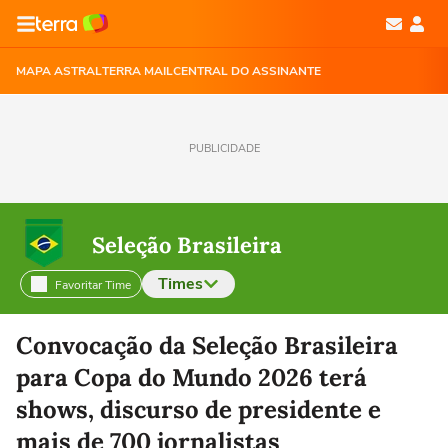
MAPA ASTRAL
TERRA MAIL
CENTRAL DO ASSINANTE
PUBLICIDADE
Seleção Brasileira
Times
Favoritar Time
Selecione o time para ver as notícias
Convocação da Seleção Brasileira
para Copa do Mundo 2026 terá
shows, discurso de presidente e
mais de 700 jornalistas