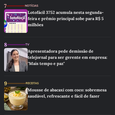
7
NOTÍCIAS
Lotofácil 3752 acumula nesta segunda-
feira e prêmio principal sobe para R$ 5
milhões
8
TV
Apresentadora pede demissão de
telejornal para ser gerente em empresa:
"Mais tempo e paz"
9
RECEITAS
Mousse de abacaxi com coco: sobremesa
saudável, refrescante e fácil de fazer