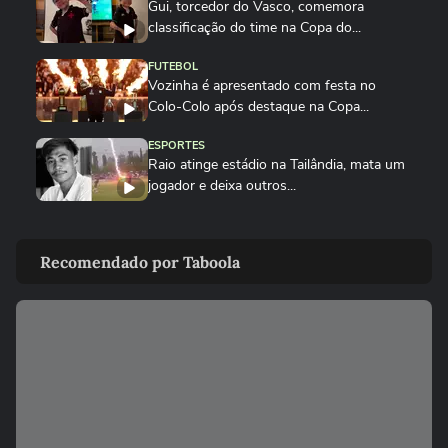
Gui, torcedor do Vasco, comemora
classificação do time na Copa do...
FUTEBOL
Vozinha é apresentado com festa no
Colo-Colo após destaque na Copa...
ESPORTES
Raio atinge estádio na Tailândia, mata um
jogador e deixa outros...
NEYMAR
Neymar relaxa em iate após polêmica
Recomendado por Taboola
contra o Remo e ironiza:...
ESPORTES
CBF divulga áudio do VAR sobre expulsão
polêmica de Marllon do Remo
NEYMAR
Neymar provoca confusão e é chamado
de 'vagabundo' por presidente...