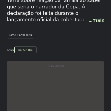
Terra sobre reação da família ao saber
que seria o narrador da Copa. A
declaração foi feita durante o
lançamento oficial da cobertura da TV
...mais
Globo para a Copa do Mundo, nesta
quinta-feira, 14. "Obviamente, o
Fonte: Portal Terra
pessoal da minha família, minha
mulher e meu filho, que ficou mais
TAGS
feliz", disse Everaldo. #shorts
ESPORTES
#terraesportes #shorts
PUBLICIDADE