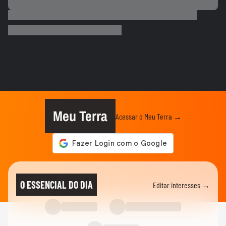
ESPORTES
Neymar desabafa após polêmica em
campo: 'Existe diferença entre...
00:50
ESPORTES
3 exercícios para substituir o
levantamento terra
00:24
ESPORTES
Você sabe quantas calorias tem em uma
coxinha de frango?
Meu Terra
Acessar o Meu Terra →
ESPORTES
Por que o corpo treme durante a prancha?
00:26
ESPORTES
Vídeo mostra o momento em que jogador
O ESSENCIAL DO DIA
Editar interesses →
do São Paulo atropela idoso...
ESPORTES
Vídeo mostra o momento em que Nicolas,