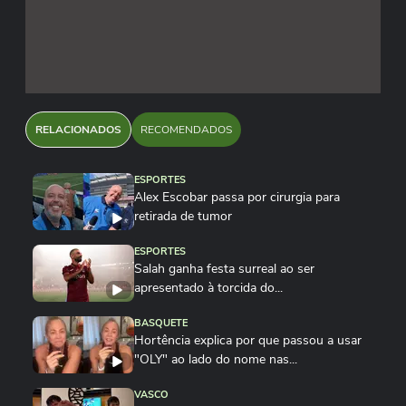
RELACIONADOS
RECOMENDADOS
ESPORTES
Alex Escobar passa por cirurgia para
retirada de tumor
ESPORTES
Salah ganha festa surreal ao ser
apresentado à torcida do...
BASQUETE
Hortência explica por que passou a usar
"OLY" ao lado do nome nas...
VASCO