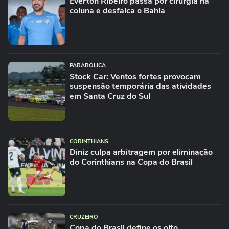
Everton Ribeiro passa por cirurgia na
coluna e desfalca o Bahia
PARABÓLICA
Stock Car: Ventos fortes provocam
suspensão temporária das atividades
em Santa Cruz do Sul
CORINTHIANS
Diniz culpa arbitragem por eliminação
do Corinthians na Copa do Brasil
CRUZEIRO
Copa do Brasil define os oito