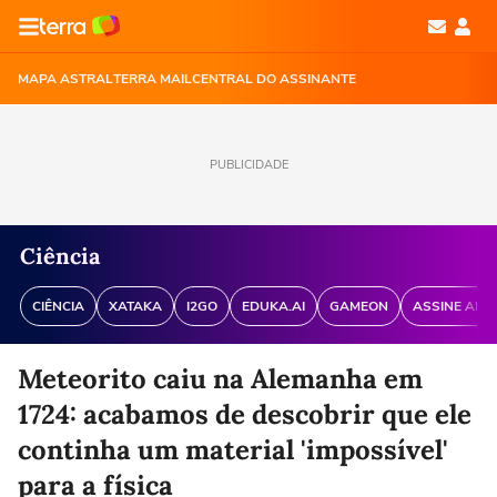
MAPA ASTRAL
TERRA MAIL
CENTRAL DO ASSINANTE
PUBLICIDADE
Ciência
CIÊNCIA
XATAKA
I2GO
EDUKA.AI
GAMEON
ASSINE ANT
Meteorito caiu na Alemanha em
1724: acabamos de descobrir que ele
continha um material 'impossível'
para a física