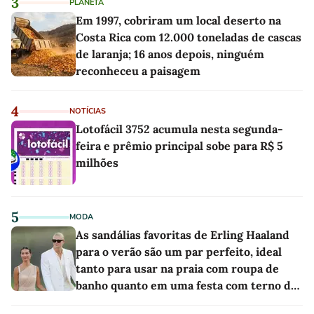
3
PLANETA
Em 1997, cobriram um local deserto na
Costa Rica com 12.000 toneladas de cascas
de laranja; 16 anos depois, ninguém
reconheceu a paisagem
4
NOTÍCIAS
Lotofácil 3752 acumula nesta segunda-
feira e prêmio principal sobe para R$ 5
milhões
5
MODA
As sandálias favoritas de Erling Haaland
para o verão são um par perfeito, ideal
tanto para usar na praia com roupa de
banho quanto em uma festa com terno de
linho