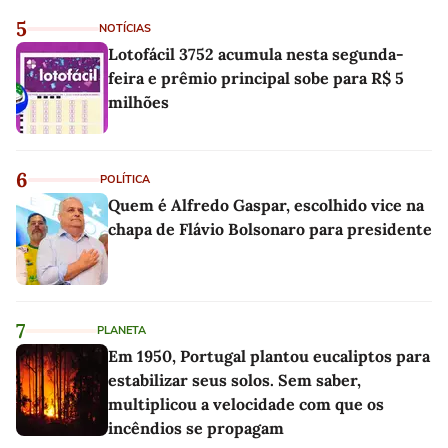
5
NOTÍCIAS
Lotofácil 3752 acumula nesta segunda-
feira e prêmio principal sobe para R$ 5
milhões
6
POLÍTICA
Quem é Alfredo Gaspar, escolhido vice na
chapa de Flávio Bolsonaro para presidente
7
PLANETA
Em 1950, Portugal plantou eucaliptos para
estabilizar seus solos. Sem saber,
multiplicou a velocidade com que os
incêndios se propagam