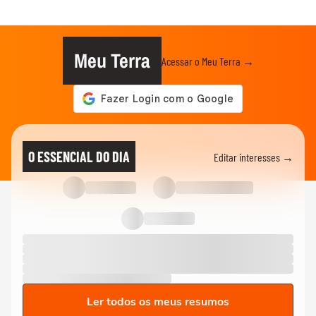
Meu Terra
Acessar o Meu Terra →
O ESSENCIAL DO DIA
Editar interesses →
Ler todos os meus resumos