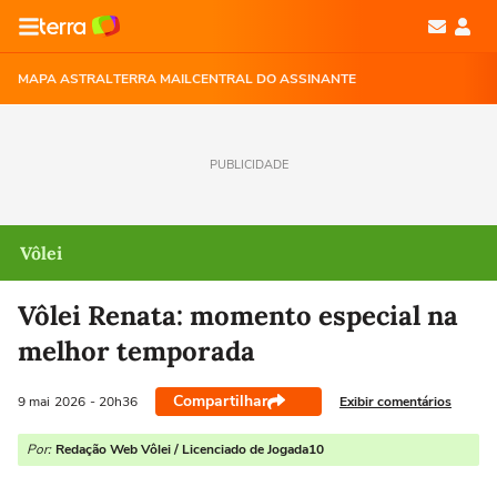
MAPA ASTRAL
TERRA MAIL
CENTRAL DO ASSINANTE
PUBLICIDADE
Vôlei
Vôlei Renata: momento especial na
melhor temporada
Compartilhar
Exibir comentários
9 mai
2026
- 20h36
Por:
Redação Web Vôlei / Licenciado de Jogada10