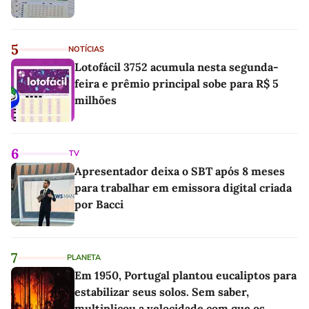
5
NOTÍCIAS
Lotofácil 3752 acumula nesta segunda-
feira e prêmio principal sobe para R$ 5
milhões
6
TV
Apresentador deixa o SBT após 8 meses
para trabalhar em emissora digital criada
por Bacci
7
PLANETA
Em 1950, Portugal plantou eucaliptos para
estabilizar seus solos. Sem saber,
multiplicou a velocidade com que os