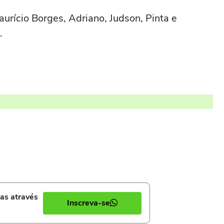
urício Borges, Adriano, Judson, Pinta e
.
ias através
Inscreva-se