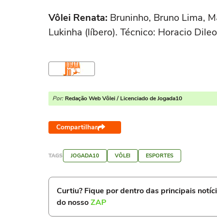
Vôlei Renata:
Bruninho, Bruno Lima, Ma
Lukinha (líbero). Técnico: Horacio Dileo
Por:
Redação Web Vôlei / Licenciado de Jogada10
Compartilhar
TAGS
JOGADA10
VÔLEI
ESPORTES
Curtiu? Fique por dentro das principais notíc
do nosso
ZAP