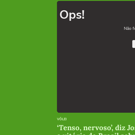
Ops!
Não f
VÔLEI
‘Tenso, nervoso’, diz 