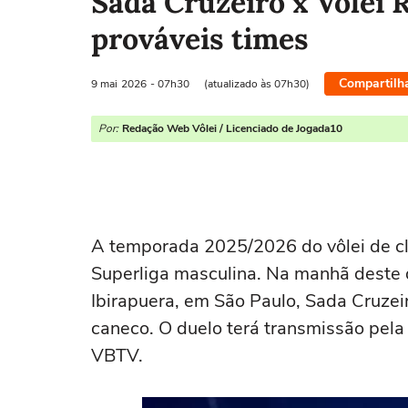
Sada Cruzeiro x Vôlei R
prováveis times
Compartilh
9 mai
2026
- 07h30
(atualizado às 07h30)
Por:
Redação Web Vôlei / Licenciado de Jogada10
A temporada 2025/2026 do vôlei de cl
Superliga masculina. Na manhã deste d
Ibirapuera, em São Paulo, Sada Cruzei
caneco. O duelo terá transmissão pela
VBTV.