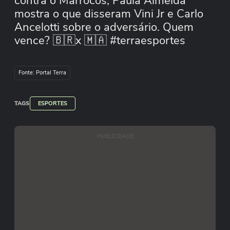
contra o Marrocos, Paula Almeida
mostra o que disseram Vini Jr e Carlo
Ancelotti sobre o adversário. Quem
vence? 🇧🇷x 🇲🇦 #terraesportes
#TerraNaCopa #SeleçãoBrasileira
Fonte: Portal Terra
TAGS
ESPORTES
PUBLICIDADE