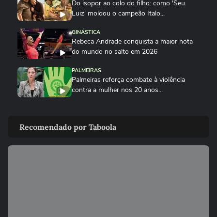
Do isopor ao colo do filho: como 'Seu
Luiz' moldou o campeão Italo...
GINÁSTICA
Rebeca Andrade conquista a maior nota
do mundo no salto em 2026
PALMEIRAS
Palmeiras reforça combate à violência
contra a mulher nos 20 anos...
ESPORTES
Rayssa Leal destaca legado olímpico do
Recomendado por Taboola
skate, mas diz que esporte...
ESPORTES
Rayssa Leal fala sobre competir no Dia
dos Pais e diz que ganhará...
ESPORTES
Alex Escobar passa por cirurgia para
retirada de tumor