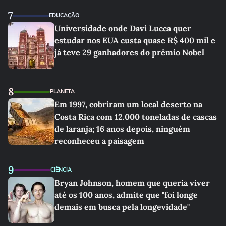
7
EDUCAÇÃO
Universidade onde Davi Lucca quer
estudar nos EUA custa quase R$ 400 mil e
já teve 29 ganhadores do prêmio Nobel
8
PLANETA
Em 1997, cobriram um local deserto na
Costa Rica com 12.000 toneladas de cascas
de laranja; 16 anos depois, ninguém
reconheceu a paisagem
9
CIÊNCIA
Bryan Johnson, homem que queria viver
até os 100 anos, admite que "foi longe
demais em busca pela longevidade"