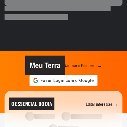
ESPORTES
Salah ganha festa surreal ao ser
apresentado à torcida do...
BASQUETE
Hortência explica por que passou a usar
"OLY" ao lado do nome nas...
VASCO
Gui, torcedor do Vasco, comemora
classificação do time na Copa do...
Meu Terra
Acessar o Meu Terra →
FUTEBOL
Vozinha é apresentado com festa no
Colo-Colo após destaque na Copa...
ESPORTES
Raio atinge estádio na Tailândia, mata um
O ESSENCIAL DO DIA
Editar interesses →
jogador e deixa outros...
NEYMAR
Neymar relaxa em iate após polêmica