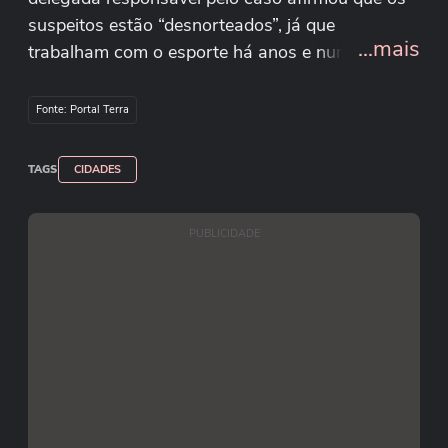
suspeitos estão “desnorteados”, já que
...mais
trabalham com o esporte há anos e nunca
haviam enfrentado situação semelhante.
Fonte: Portal Terra
Reprodução/redes sociais
TAGS
CIDADES
Reprodução/Instagram
PUBLICIDADE