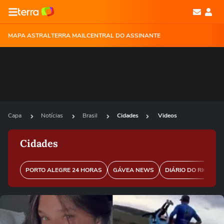
MAPA ASTRAL
TERRA MAIL
CENTRAL DO ASSINANTE
Capa
Notícias
Brasil
Cidades
Videos
Cidades
PORTO ALEGRE 24 HORAS
GÁVEA NEWS
DIÁRIO DO RIO
P
Ops!