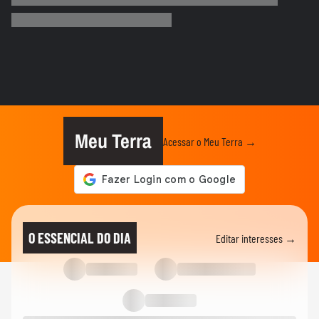
Motorista de ônibus é retirado à força de
veículo por policiais...
CIDADES
Sessão da Câmara é interrompida após
briga entre vereadores no...
VIDA E ESTILO
'Comecei por necessidade de criança':
artista transforma tubos de...
Meu Terra
Acessar o Meu Terra →
CIDADES
Tornado atinge cidade do RS pela
segunda semana seguida; veja
CIDADES
Chegada de ciclone provoca granizo e
O ESSENCIAL DO DIA
Editar interesses →
afeta mais de 100 casas no RS
NOTÍCIAS
Vídeo mostra o momento em que pai e
madrasta suspeitos de matar...