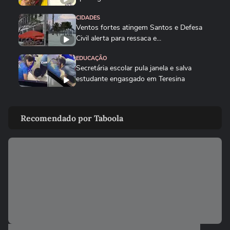
CIDADES
Ventos fortes atingem Santos e Defesa
Civil alerta para ressaca e...
EDUCAÇÃO
Secretária escolar pula janela e salva
estudante engasgado em Teresina
CIDADES
Com ventania, Rio recomenda que
Recomendado por Taboola
população retorne para casa e...
CIDADES
Tornado destrói casa de pecuarista no RS:
‘Cenário de guerra’
CIDADES
Corredora diz que tomou rasteira de dois
homens em parque de São...
CIDADES