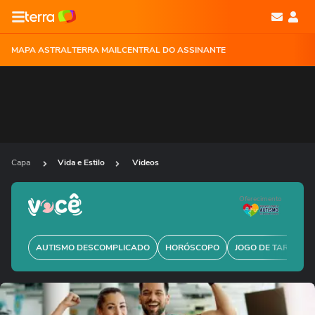
MAPA ASTRAL
TERRA MAIL
CENTRAL DO ASSINANTE
Capa
Vida e Estilo
Videos
Oferecimento
AUTISMO DESCOMPLICADO
HORÓSCOPO
JOGO DE TARÔ GRÁ
Ops!