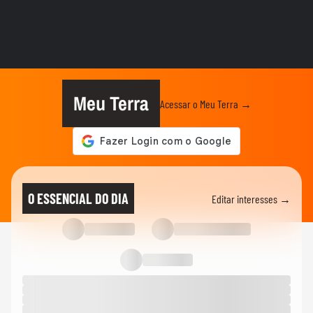
ANDRÉ MANTOVANNI
Céu da Semana: André Mantovanni
explica as energias e o que muda...
ANDRÉ MANTOVANNI
André Mantovanni revela os signos que
mais se destacam nesta...
Meu Terra
Acessar o Meu Terra →
VIDA E ESTILO
Lito Sousa revela como câncer levou à
descoberta de inflamação...
VIDA E ESTILO
15 atrações, realidade virtual e montanha-
O ESSENCIAL DO DIA
Editar interesses →
russa: conheça a Vila...
MODA
Xuxa pede netos para Sasha e Bruna
Marquezine em show; veja vídeo