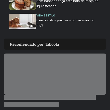
Sem banana? Faça este bolo de maçã no
liquidificador
VIDA E ESTILO
Cães e gatos precisam comer mais no
frio?
DEGUSTA
Como fazer bolo mesclado igual ao da
Recomendado por Taboola
padaria, mas gastando pouco
NOTÍCIAS
‘Caminhão-pipa de bençãos’: padre viraliza
ao abençoar fiéis com...
ANDRÉ MANTOVANNI
Veja as previsões da semana para todos
os signos com André Mantovanni
ANDRÉ MANTOVANNI
Veja quais foram as previsões de André
Mantovanni para todos os...