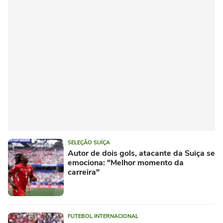
SELEÇÃO SUÍÇA
Autor de dois gols, atacante da Suiça se
emociona: "Melhor momento da
carreira"
FUTEBOL INTERNACIONAL