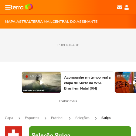
MAPA ASTRAL
TERRA MAIL
CENTRAL DO ASSINANTE
PUBLICIDADE
AO VIVO
ESPECIAL
Acompanhe em tempo real a
etapa de Surfe da WSL
Brasil em Natal (RN)
Exibir mais
Capa
Esportes
Futebol
Seleções
Suíça
Seleção Suíça