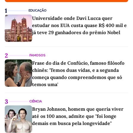
1
EDUCAÇÃO
Universidade onde Davi Lucca quer
estudar nos EUA custa quase R$ 400 mil e
já teve 29 ganhadores do prêmio Nobel
2
FAMOSOS
Frase do dia de Confúcio, famoso filósofo
chinês: 'Temos duas vidas, e a segunda
começa quando compreendemos que só
temos uma'
3
CIÊNCIA
Bryan Johnson, homem que queria viver
até os 100 anos, admite que "foi longe
demais em busca pela longevidade"