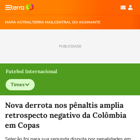
MAPA ASTRAL
TERRA MAIL
CENTRAL DO ASSINANTE
PUBLICIDADE
Futebol Internacional
Times
Selecione o time para ver as notícias
Nova derrota nos pênaltis amplia
retrospecto negativo da Colômbia
em Copas
Seleção foi para sua segunda disputa por penalidades em