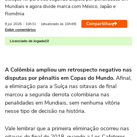
Mundiais e agora divide marca com México, Japão e
Romênia
Compartilhar
8 jul
2026
- 10h31
(atualizado às 10h49)
Exibir comentários
Licenciado de Jogada10
A
Colômbia
ampliou um retrospecto negativo nas
disputas por pênaltis em Copas do Mundo.
Afinal,
a eliminação para a
Suíça
nas oitavas de final
marcou a segunda derrota colombiana nas
penalidades em Mundiais, sem nenhuma vitória
nesse tipo de decisão na história.
Vale lembrar que a primeira eliminação ocorreu nas
oitavas de final de
2018
, quando a Los Cafeteros