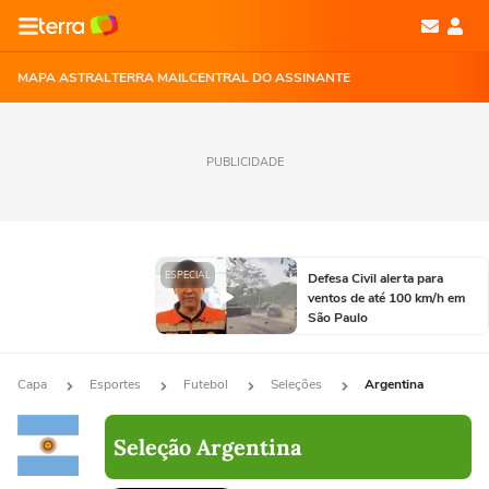
MAPA ASTRAL
TERRA MAIL
CENTRAL DO ASSINANTE
PUBLICIDADE
ESPECIAL
Defesa Civil alerta para
ventos de até 100 km/h em
São Paulo
Capa
Esportes
Futebol
Seleções
Argentina
Seleção Argentina