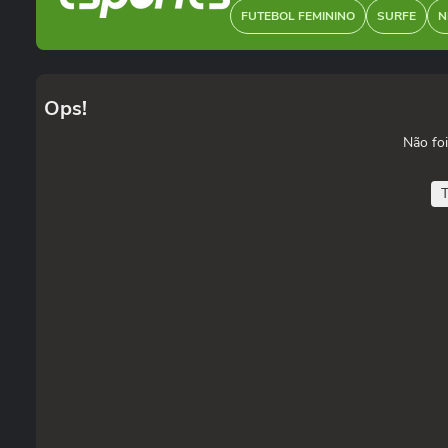
FUTEBOL FEMININO
SURFE
N
Ops!
Não foi
T