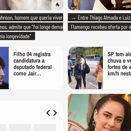
hnson, homem que queria viver
→ Entre Thiago Almada e Luiz
anos, admite que "foi longe demais
Flamengo recebeu oferta por 
la longevidade"
Filho 04 registra
SP tem ale
candidatura a
chuva e v
deputado federal
fortes de 
como Jair
km/h nest
Bolsonaro e
feira; veja
declara patrimônio
previsão 
de R$ 187 mil