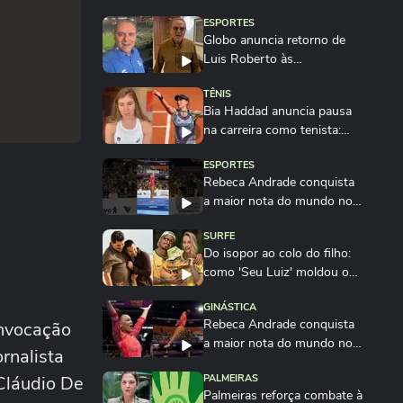
ESPORTES
Globo anuncia retorno de
Luis Roberto às
transmissões após quatro...
TÊNIS
Bia Haddad anuncia pausa
na carreira como tenista:
'Até breve'
ESPORTES
Rebeca Andrade conquista
a maior nota do mundo no
salto em 2026...
SURFE
Do isopor ao colo do filho:
como 'Seu Luiz' moldou o
campeão Italo...
GINÁSTICA
Rebeca Andrade conquista
onvocação
a maior nota do mundo no
rnalista
salto em 2026
Cláudio De
PALMEIRAS
Palmeiras reforça combate à