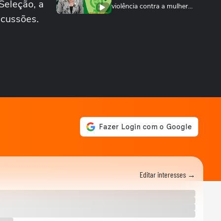
Seleção, a
violência contra a mulher
nos 20 anos...
scussões.
ESPORTES
Rayssa Leal destaca legado
olímpico do skate, mas diz
que esporte...
ESPORTES
Rayssa Leal fala sobre
competir no Dia dos Pais e
diz que ganhará...
ESPORTES
Alex Escobar passa por
cirurgia para retirada de
tumor
ESPORTES
Salah ganha festa surreal ao
ser apresentado à torcida
do...
Editar interesses →
BASQUETE
Hortência explica por que
passou a usar "OLY" ao lado
do nome nas...
VASCO