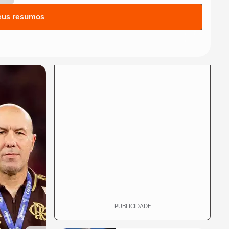
Gui, torcedor do Vasco,
eus resumos
comemora classificação do
time na Copa do...
FUTEBOL
Vozinha é apresentado com
festa no Colo-Colo após
destaque na Copa...
ESPORTES
Raio atinge estádio na
Tailândia, mata um jogador e
deixa outros...
NEYMAR
Neymar relaxa em iate após
polêmica contra o Remo e
ironiza:...
PUBLICIDADE