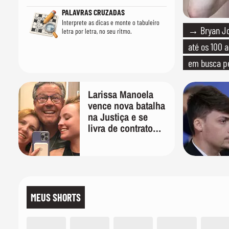
PALAVRAS CRUZADAS
Interprete as dicas e monte o tabuleiro
→ Bryan Jo
letra por letra, no seu ritmo.
até os 100 
em busca pe
Larissa Manoela
vence nova batalha
na Justiça e se
livra de contrato
vitalício assinado
pelos pais na
infância
MEUS SHORTS