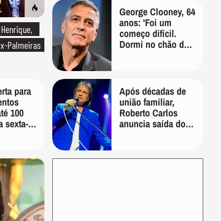
George Clooney, 64
anos: 'Foi um
 Henrique,
começo difícil.
Dormi no chão de
ex-Palmeiras
um armário por
dois anos e,
durante cinco
anos, fui de
rta para
Após décadas de
bicicleta aos testes
entos
união familiar,
de elenco'
até 100
Roberto Carlos
a sexta-
anuncia saída do
 a
filho de Erasmo de
do tempo
sua gestão