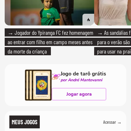
→ Jogador do Ypiranga FC fez homenagem
→ As sandálias f
ao entrar com filho em campo meses antes
para o verão são 
da morte da criança
para usar na pra
quanto em uma fe
Jogo de tarô grátis
por André Mantovanni
Jogar agora
MEUS JOGOS
Acessar →