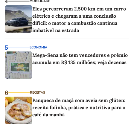
4
MOBILIDADE
Eles percorreram 2.500 km em um carro
elétrico e chegaram a uma conclusão
difícil: o motor a combustão continua
imbatível na estrada
5
ECONOMIA
Mega-Sena não tem vencedores e prêmio
acumula em R$ 135 milhões; veja dezenas
6
RECEITAS
Panqueca de maçã com aveia sem glúten:
receita fofinha, prática e nutritiva para o
café da manhã