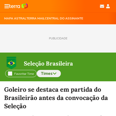
MAPA ASTRAL
TERRA MAIL
CENTRAL DO ASSINANTE
PUBLICIDADE
Seleção Brasileira
Times
Favoritar Time
Selecione o time para ver as notícias
Goleiro se destaca em partida do
Brasileirão antes da convocação da
Seleção