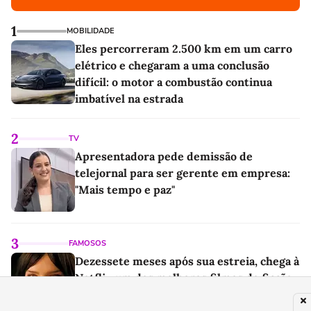
1
MOBILIDADE
Eles percorreram 2.500 km em um carro
elétrico e chegaram a uma conclusão
difícil: o motor a combustão continua
imbatível na estrada
2
TV
Apresentadora pede demissão de
telejornal para ser gerente em empresa:
"Mais tempo e paz"
3
FAMOSOS
Dezessete meses após sua estreia, chega à
Netflix um dos melhores filmes de ficção
científica, com uma nota quase perfeita