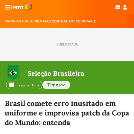
MAPA ASTRAL
TERRA MAIL
CENTRAL DO ASSINANTE
PUBLICIDADE
Seleção Brasileira
Times
Favoritar Time
Selecione o time para ver as notícias
Brasil comete erro inusitado em
uniforme e improvisa patch da Copa
do Mundo; entenda