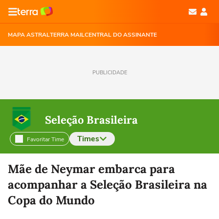
MAPA ASTRAL
TERRA MAIL
CENTRAL DO ASSINANTE
PUBLICIDADE
Seleção Brasileira
Times
Favoritar Time
Selecione o time para ver as notícias
Mãe de Neymar embarca para
acompanhar a Seleção Brasileira na
Copa do Mundo