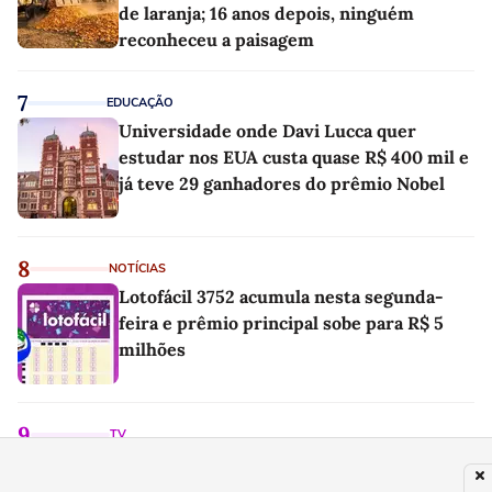
de laranja; 16 anos depois, ninguém
reconheceu a paisagem
7
EDUCAÇÃO
Universidade onde Davi Lucca quer
estudar nos EUA custa quase R$ 400 mil e
já teve 29 ganhadores do prêmio Nobel
8
NOTÍCIAS
Lotofácil 3752 acumula nesta segunda-
feira e prêmio principal sobe para R$ 5
milhões
9
TV
Daniela Lima supera a GloboNews no
Ibope com frequência 1 ano após ser