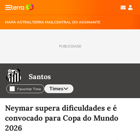
MAPA ASTRAL
TERRA MAIL
CENTRAL DO ASSINANTE
PUBLICIDADE
Santos
Times
Favoritar Time
Selecione o time para ver as notícias
Neymar supera dificuldades e é
convocado para Copa do Mundo
2026