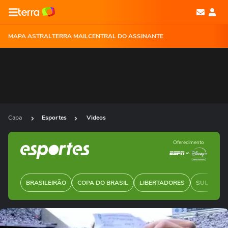
MAPA ASTRAL
TERRA MAIL
CENTRAL DO ASSINANTE
Capa
Esportes
Videos
Oferecimento
BRASILEIRÃO
COPA DO BRASIL
LIBERTADORES
SUL-AMER
Ops!