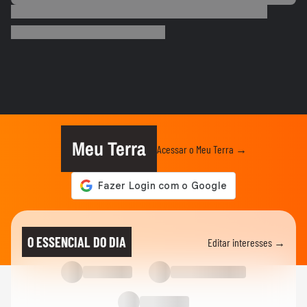
ESPORTES
Rayssa Leal fala sobre competir no Dia
dos Pais e diz que ganhará...
ESPORTES
Alex Escobar passa por cirurgia para
retirada de tumor
ESPORTES
Salah ganha festa surreal ao ser
apresentado à torcida do...
Meu Terra
Acessar o Meu Terra →
BASQUETE
Hortência explica por que passou a usar
"OLY" ao lado do nome nas...
VASCO
Gui, torcedor do Vasco, comemora
O ESSENCIAL DO DIA
Editar interesses →
classificação do time na Copa do...
FUTEBOL
Vozinha é apresentado com festa no
Colo-Colo após destaque na Copa...