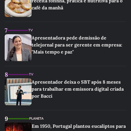
receita fofinha, prática e nutritiva para o
café da manhã
7
TV
Apresentadora pede demissão de
telejornal para ser gerente em empresa:
"Mais tempo e paz"
8
TV
Apresentador deixa o SBT após 8 meses
para trabalhar em emissora digital criada
por Bacci
9
PLANETA
Em 1950, Portugal plantou eucaliptos para