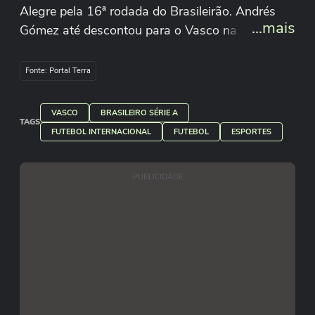
Alegre pela 16ª rodada do Brasileirão. Andrés
...mais
Gómez até descontou para o Vasco na etapa
final, mas já era tarde demais; o time carioca
continua sem vencer como visitante, agora com
Fonte: Portal Terra
quatro empates e quatro derrotas. Imagens:
Amazon Prime
VASCO
BRASILEIRO SÉRIE A
TAGS
FUTEBOL INTERNACIONAL
FUTEBOL
ESPORTES
PUBLICIDADE