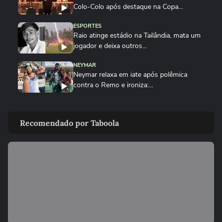
Colo-Colo após destaque na Copa...
ESPORTES
Raio atinge estádio na Tailândia, mata um
jogador e deixa outros...
NEYMAR
Neymar relaxa em iate após polêmica
contra o Remo e ironiza:...
ESPORTES
CBF divulga áudio do VAR sobre expulsão
Recomendado por Taboola
polêmica de Marllon do Remo
NEYMAR
Neymar provoca confusão e é chamado
de 'vagabundo' por presidente...
ESPORTES
Neymar desabafa após polêmica em
campo: 'Existe diferença entre...
00:50
ESPORTES