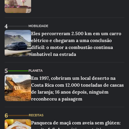
4
MOBILIDADE
Eles percorreram 2.500 km em um carro
elétrico e chegaram a uma conclusão
difícil: o motor a combustão continua
imbatível na estrada
5
PLANETA
Em 1997, cobriram um local deserto na
Costa Rica com 12.000 toneladas de cascas
de laranja; 16 anos depois, ninguém
reconheceu a paisagem
6
RECEITAS
Panqueca de maçã com aveia sem glúten: