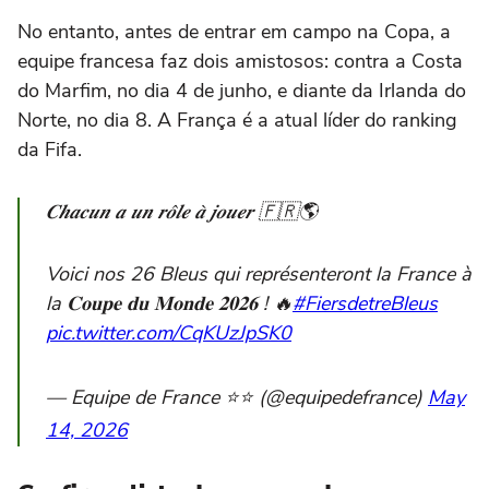
No entanto, antes de entrar em campo na Copa, a
equipe francesa faz dois amistosos: contra a Costa
do Marfim, no dia 4 de junho, e diante da Irlanda do
Norte, no dia 8. A França é a atual líder do ranking
da Fifa.
𝑪𝒉𝒂𝒄𝒖𝒏 𝒂 𝒖𝒏 𝒓𝒐̂𝒍𝒆 𝒂̀ 𝒋𝒐𝒖𝒆𝒓 🇫🇷🌎
Voici nos 26 Bleus qui représenteront la France à
la 𝐂𝐨𝐮𝐩𝐞 𝐝𝐮 𝐌𝐨𝐧𝐝𝐞 𝟐𝟎𝟐𝟔 ! 🔥
#FiersdetreBleus
pic.twitter.com/CqKUzJpSK0
— Equipe de France ⭐⭐ (@equipedefrance)
May
14, 2026