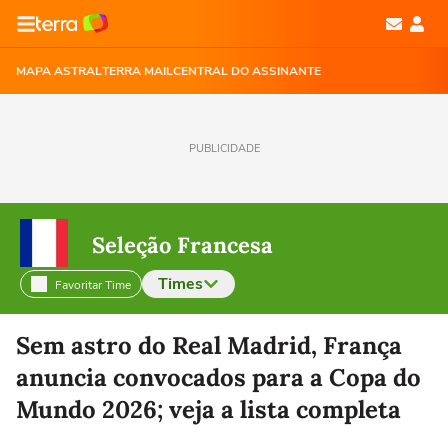
MAPA ASTRAL
TERRA MAIL
CENTRAL DO ASSINANTE
PUBLICIDADE
Seleção Francesa
Times
Favoritar Time
Selecione o time para ver as notícias
Sem astro do Real Madrid, França
anuncia convocados para a Copa do
Mundo 2026; veja a lista completa