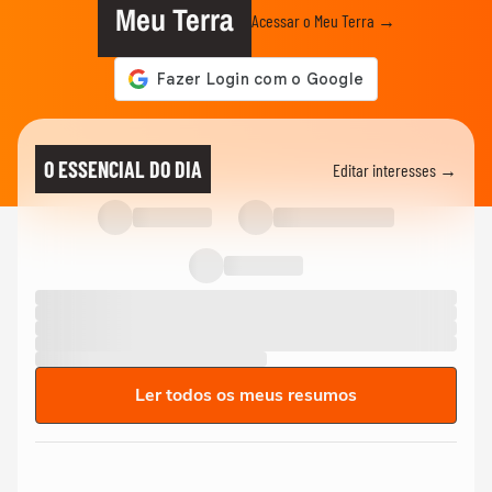
Meu Terra
Acessar o Meu Terra →
O ESSENCIAL DO DIA
Editar interesses →
Ler todos os meus resumos