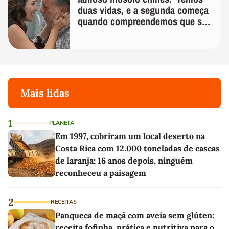
duas vidas, e a segunda começa
quando compreendemos que só
temos uma'
Mais lidas
1
PLANETA
Em 1997, cobriram um local deserto na
Costa Rica com 12.000 toneladas de cascas
de laranja; 16 anos depois, ninguém
reconheceu a paisagem
2
RECEITAS
Panqueca de maçã com aveia sem glúten:
receita fofinha, prática e nutritiva para o