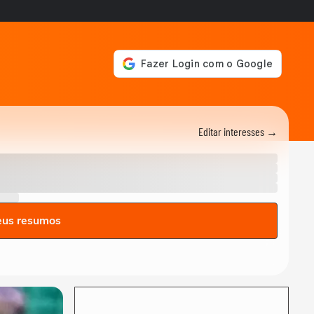
Senado aprova projeto que
cria o 'Pix Pensão
Alimentícia’; texto...
NOTÍCIAS
‘Fazendo a minha parte
mesmo sem ser presidente
ainda’, diz Flávio...
NOTÍCIAS
Flávio Bolsonaro cita
Editar interesses →
eleições no Brasil e diz em
audiência nos...
NOTÍCIAS
Flávio Bolsonaro critica Lula
antes de participar de
audiência...
eus resumos