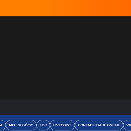
DA
MEU NEGÓCIO
FDR
LIVECOINS
CONTABILIDADE ONLINE
VI