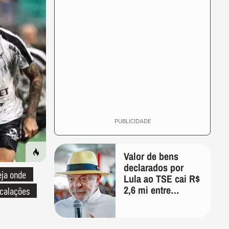
PUBLICIDADE
Valor de bens
declarados por
eja onde
Lula ao TSE cai R$
2,6 mi entre
scalações
eleições;
presidente agora
diz ter R$ 4,7 mi