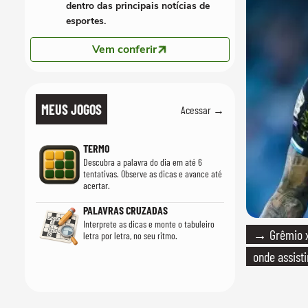
dentro das principais notícias de
esportes.
Vem conferir
MEUS JOGOS
Acessar →
TERMO
Descubra a palavra do dia em até 6
tentativas. Observe as dicas e avance até
acertar.
PALAVRAS CRUZADAS
Interprete as dicas e monte o tabuleiro
→ Grêmio x 
letra por letra, no seu ritmo.
onde assisti