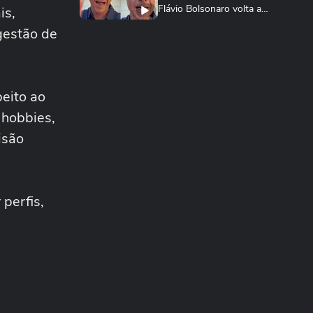
Flávio Bolsonaro volta a
is,
culpar Lula por...
gestão de
NOTÍCIAS
Vice-líder do governo na
Câmara, Lindbergh Farias
chama tarifaço...
NOTÍCIAS
peito ao
Governo Lula diz que
 hobbies,
decisão é 'marco lastimável'
e que acionará...
isão
ECONOMIA
Conselho eleva para 32% o
teor de etanol na gasolina
em meio ao...
perfis,
ECONOMIA
MASTERCLASS: O Jogo do
Instagram para o Seu
Negócio
ADVANCE CAST
“É fundamental as marcas
entenderem a sua essência”
| Marina...
ECONOMIA