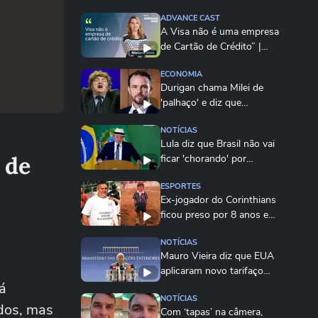
ADVANCE CAST
A Visa não é uma empresa
de Cartão de Crédito” |
Mariana Dinis,...
ECONOMIA
Durigan chama Milei de
'palhaço' e diz que
indicadores do Brasil...
NOTÍCIAS
Lula diz que Brasil não vai
 de
ficar 'chorando' por
exportações que...
ESPORTES
Ex-jogador do Corinthians
ficou preso por 8 anos e
agora ajuda...
NOTÍCIAS
Mauro Vieira diz que EUA
aplicaram novo tarifaço
á
porque Brasil...
NOTÍCIAS
ados, mas
Com ‘tapas’ na câmera,