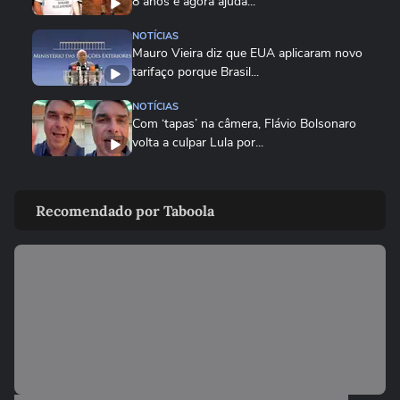
8 anos e agora ajuda...
NOTÍCIAS
Mauro Vieira diz que EUA aplicaram novo
tarifaço porque Brasil...
NOTÍCIAS
Com ‘tapas’ na câmera, Flávio Bolsonaro
volta a culpar Lula por...
NOTÍCIAS
Vice-líder do governo na Câmara,
Recomendado por Taboola
Lindbergh Farias chama tarifaço...
NOTÍCIAS
Governo Lula diz que decisão é 'marco
lastimável' e que acionará...
ECONOMIA
Conselho eleva para 32% o teor de etanol
na gasolina em meio ao...
ECONOMIA