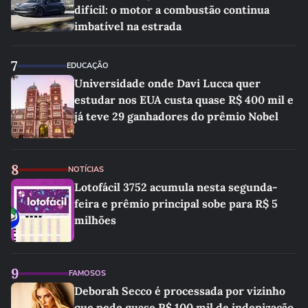
difícil: o motor a combustão continua
imbatível na estrada
7
EDUCAÇÃO
Universidade onde Davi Lucca quer
estudar nos EUA custa quase R$ 400 mil e
já teve 29 ganhadores do prêmio Nobel
8
NOTÍCIAS
Lotofácil 3752 acumula nesta segunda-
feira e prêmio principal sobe para R$ 5
milhões
9
FAMOSOS
Deborah Secco é processada por vizinho
que pede quase R$ 100 mil de indenização