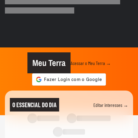
MASTERCLASS: O Jogo do Instagram
para o Seu Negócio
ADVANCE CAST
“É fundamental as marcas entenderem a
sua essência” | Marina...
ECONOMIA
Senado aprova projeto que cria o 'Pix
Pensão Alimentícia’; texto...
Meu Terra
Acessar o Meu Terra →
NOTÍCIAS
‘Fazendo a minha parte mesmo sem ser
presidente ainda’, diz Flávio...
NOTÍCIAS
Flávio Bolsonaro cita eleições no Brasil e
O ESSENCIAL DO DIA
Editar interesses →
diz em audiência nos...
NOTÍCIAS
Flávio Bolsonaro critica Lula antes de
participar de audiência...