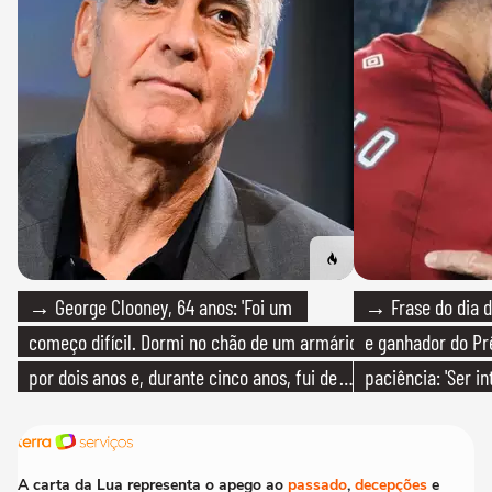
→ George Clooney, 64 anos: 'Foi um
→ Frase do dia d
começo difícil. Dormi no chão de um armário
e ganhador do Pr
por dois anos e, durante cinco anos, fui de
paciência: 'Ser i
bicicleta aos testes de elenco'
paciente é melho
A carta da Lua representa o apego ao
passado
,
decepções
e