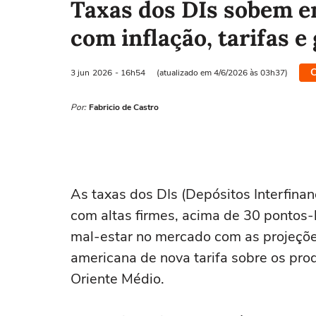
Taxas dos DIs sobem em
com inflação, tarifas e
C
3 jun
2026
- 16h54
(atualizado em 4/6/2026 às 03h37)
Por:
Fabricio de Castro
As taxas dos DIs (Depósitos Interfinan
com altas firmes, acima de 30 pontos
mal-estar no mercado com as projeções
americana de nova tarifa sobre os prod
Oriente Médio.