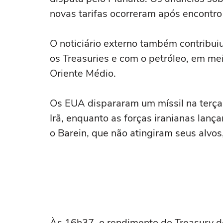
novas tarifas ocorreram após encontr
O noticiário externo também contribuiu
os Treasuries e com o petróleo, em mei
Oriente Médio.
Os EUA dispararam um míssil na terça-
Irã, enquanto as forças iranianas lanç
o Barein, que não atingiram seus alvo
Às 16h37, o rendimento do Treasury de