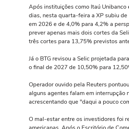
Após instituições como Itaú Unibanco 
dias, nesta quarta-feira a XP ⁠subiu de
em 2026 e de 4,0% para 4,2% a perspe
prever apenas mais dois cortes da Sel
três cortes para ‌13,75% previstos ant
Já o BTG revisou a Selic projetada pa
o final de 2027 de 10,50% para 12,5
Operador ouvido pela Reuters pontuou 
alguns agentes falam em interrupção no
acrescentando ⁠que "daqui a pouco com
O mal-estar entre os investidores foi 
americanas. Após o Escritório de Com