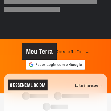
Mulher é salva por policial após escorregar
ao tentar embarcar em...
BRASIL
Lula chama Rubio de 'latino-americano
frustrado' e diz que...
ELEIÇÕES
Lula chama Rubio de 'latino-americano
frustrado' e diz que...
Meu Terra
Acessar o Meu Terra →
CIDADES
Ventos fortes atingem Santos e Defesa
Civil alerta para ressaca e...
EDUCAÇÃO
Secretária escolar pula janela e salva
O ESSENCIAL DO DIA
Editar interesses →
estudante engasgado em Teresina
CIDADES
Com ventania, Rio recomenda que
população retorne para casa e...