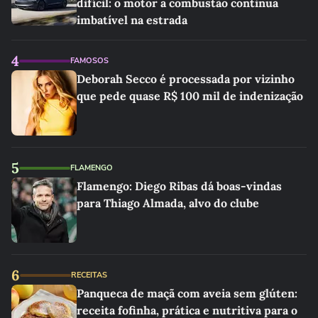
difícil: o motor a combustão continua
imbatível na estrada
4
FAMOSOS
Deborah Secco é processada por vizinho
que pede quase R$ 100 mil de indenização
5
FLAMENGO
Flamengo: Diego Ribas dá boas-vindas
para Thiago Almada, alvo do clube
6
RECEITAS
Panqueca de maçã com aveia sem glúten:
receita fofinha, prática e nutritiva para o