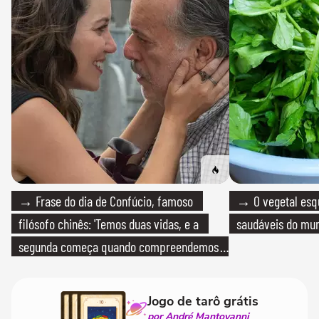
→ Frase do dia de Confúcio, famoso
→ O vegetal esq
filósofo chinês: 'Temos duas vidas, e a
saudáveis do mun
segunda começa quando compreendemos
que só temos uma'
Jogo de tarô grátis
por André Mantovanni