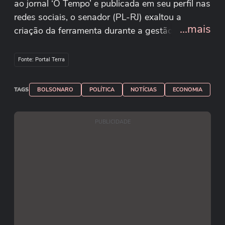
ao jornal ‘O Tempo’ e publicada em seu perfil nas
redes sociais, o senador (PL-RJ) exaltou a
...mais
criação da ferramenta durante a gestão do pai.
Ao emendar críticas a Lula durante a sua fala, o
pré-candidato do PL ao Palácio do Planalto
Fonte: Portal Terra
afirmou não ver o meio de pagamento ameaçado
após a citação pelos EUA. “O Pix não está
TAGS
BOLSONARO
POLÍTICA
NOTÍCIAS
ECONOMIA
sofrendo ameaça de nada, o Pix vai continuar
sendo do Brasil, vai continuar sendo livre”, disse.
PUBLICIDADE
Reprodução/flaviobolsonaro/Instagram