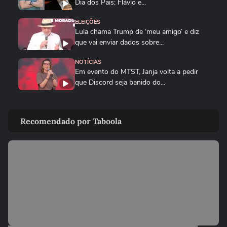
Dia dos Pais; Flávio e...
ELEIÇÕES
Lula chama Trump de ‘meu amigo’ e diz
que vai enviar dados sobre...
NOTÍCIAS
Em evento do MTST, Janja volta a pedir
que Discord seja banido do...
BRASIL
Queda de helicóptero deixa ao menos
Recomendado por Taboola
quatro mortos no Rio de...
CIDADES
Queda de helicóptero deixa ao menos
quatro mortos no Rio de Janeiro
ENTRETÊ
Alinne Rosa registra boletim de ocorrência
após agressão: ‘Não...
BRASIL