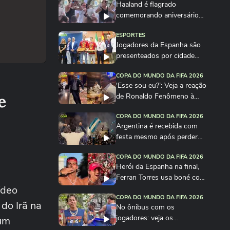
Haaland é flagrado
comemorando aniversário
em festa na Itália
ESPORTES
Jogadores da Espanha são
presenteados por cidade
com quantidade de...
COPA DO MUNDO DA FIFA 2026
'Esse sou eu?’: Veja a reação
e
de Ronaldo Fenômeno à
imitação de Vieri
COPA DO MUNDO DA FIFA 2026
Argentina é recebida com
festa mesmo após perder
para a Espanha na...
COPA DO MUNDO DA FIFA 2026
Herói da Espanha na final,
Ferran Torres usa boné com
ídeo
frase de...
COPA DO MUNDO DA FIFA 2026
do Irã na
No ônibus com os
jogadores: veja os
 um
bastidores da festa da