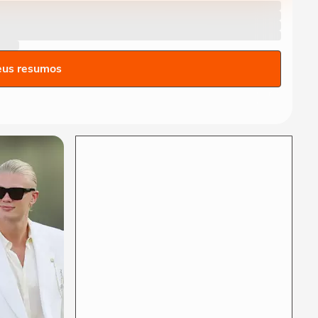
seleção da Espanha arrasta
multidão em...
COPA DO MUNDO DA FIFA 2026
Lamine Yamal manda recado
a Paredes após agressão a
eus resumos
Gavi na final...
COPA DO MUNDO DA FIFA 2026
Adolescente morre após
fonte desabar durante
comemoração do título...
COPA DO MUNDO DA FIFA 2026
Torcedores argentinos
entram em confronto com a
PM no RJ após...