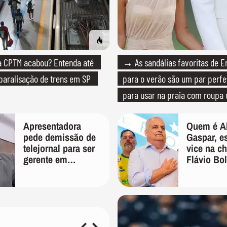
 CPTM acabou? Entenda até
→ As sandálias favoritas de E
paralisação de trens em SP
para o verão são um par perfei
para usar na praia com roupa
quanto em uma festa com tern
Apresentadora
Quem é Al
pede demissão de
Gaspar, e
telejornal para ser
vice na c
gerente em
Flávio Bo
empresa: "Mais
para pres
tempo e paz"