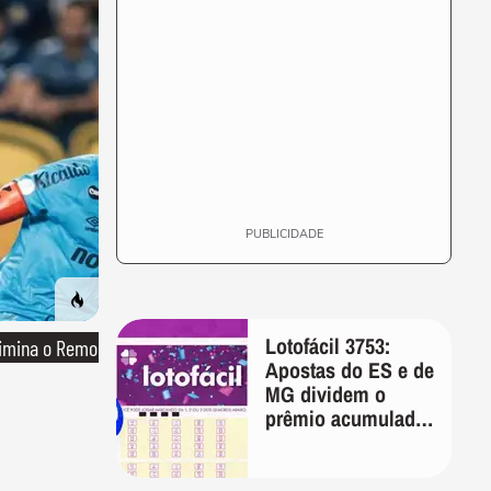
PUBLICIDADE
Lotofácil 3753:
limina o Remo
Apostas do ES e de
MG dividem o
prêmio acumulado
de R$ 5 milhões
nesta terça-feira