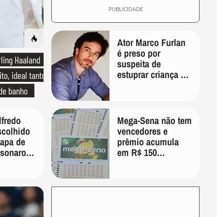
PUBLICIDADE
Ator Marco Furlan
é preso por
rling Haaland
suspeita de
estuprar criança de
to, ideal tanto
5 anos em festa de
 de banho
aniversário em SP
o de linho
fredo
Mega-Sena não tem
scolhido
vencedores e
hapa de
prêmio acumula
lsonaro
em R$ 150
idente
milhões; veja as
dezenas