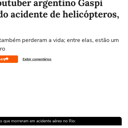
outuber argentino Gaspi
do acidente de helicópteros,
 também perderam a vida; entre elas, estão um
iro
ar
Exibir comentários
mas que morreram em acidente aéreo no Rio: