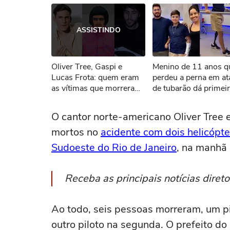
Ops!
ASSISTINDO
Não foi pos
Oliver Tree, Gaspi e
Menino de 11 anos q
Tent
Lucas Frota: quem eram
perdeu a perna em a
as vítimas que morreram
de tubarão dá primei
em acidente aéreo no Rio
passos com nova pró
O cantor norte-americano Oliver Tree 
mortos no
acidente com dois helicópte
Sudoeste do Rio de Janeiro
, na manhã
Receba as principais notícias dire
Ao todo, seis pessoas morreram, um pi
outro piloto na segunda. O prefeito do 