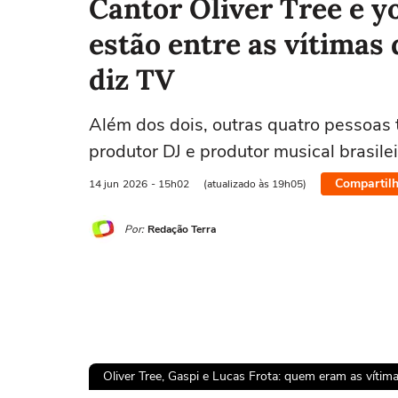
Cantor Oliver Tree e y
estão entre as vítimas 
diz TV
Além dos dois, outras quatro pessoas
produtor DJ e produtor musical brasile
Compartilh
14 jun
2026
- 15h02
(atualizado às 19h05)
Por:
Redação Terra
Oliver Tree, Gaspi e Lucas Frota: quem eram as víti