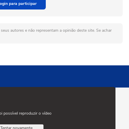
ogin para participar
seus autores e não representam a opinião deste site. Se achar
oi possível reproduzir o vídeo
Tentar novamente