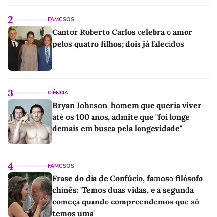
2
FAMOSOS
Cantor Roberto Carlos celebra o amor
pelos quatro filhos; dois já falecidos
3
CIÊNCIA
Bryan Johnson, homem que queria viver
até os 100 anos, admite que "foi longe
demais em busca pela longevidade"
4
FAMOSOS
Frase do dia de Confúcio, famoso filósofo
chinês: 'Temos duas vidas, e a segunda
começa quando compreendemos que só
temos uma'