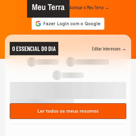
Meu Terra
Acessar o Meu Terra →
O ESSENCIAL DO DIA
Editar interesses →
Ler todos os meus resumos