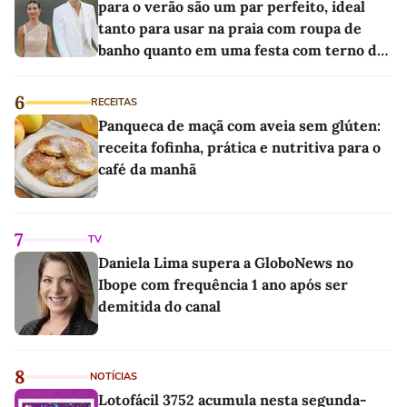
para o verão são um par perfeito, ideal
tanto para usar na praia com roupa de
banho quanto em uma festa com terno de
linho
6
RECEITAS
Panqueca de maçã com aveia sem glúten:
receita fofinha, prática e nutritiva para o
café da manhã
7
TV
Daniela Lima supera a GloboNews no
Ibope com frequência 1 ano após ser
demitida do canal
8
NOTÍCIAS
Lotofácil 3752 acumula nesta segunda-