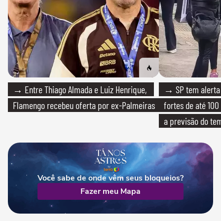
→ Entre Thiago Almada e Luiz Henrique,
→ SP tem alerta 
Flamengo recebeu oferta por ex-Palmeiras
fortes de até 100
a previsão do te
Você sabe de onde vêm seus bloqueios?
Fazer meu Mapa