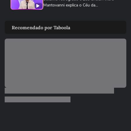
Mantovanni explica o Céu da...
ANDRÉ MANTOVANNI
Veja como foram as previsões de André
Recomendado por Taboola
Mantovanni para os signos...
ANDRÉ MANTOVANNI
André Mantovanni revela os signos que
mais se destacam nesta...
ANDRÉ MANTOVANNI
André Mantovanni explica as mudanças
que marcam os próximos dias...
ANDRÉ MANTOVANNI
André Mantovanni revela os signos que
mais se destacam nesta...
ANDRÉ MANTOVANNI
André Mantovanni revela o que os astros
reservam para cada signo...