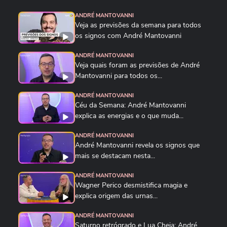
ANDRÉ MANTOVANNI
Veja as previsões da semana para todos
os signos com André Mantovanni
Quer participar do Terra Horóscopo? Envie um
ANDRÉ MANTOVANNI
vídeo com sua pergunta, nome completo, data de
Veja quais foram as previsões de André
Mantovanni para todos os...
nascimento e de onde é, para o nosso
WhatsApp: (11) 95570-9676.
ANDRÉ MANTOVANNI
Céu da Semana: André Mantovanni
explica as energias e o que muda...
ANDRÉ MANTOVANNI
André Mantovanni revela os signos que
Curso Jogue Tarô Para Você Mesmo ▸
mais se destacam nesta...
https://servicos.terra.com.br/para-voce/cursos-
online/terra-voce/curso-de-taro
ANDRÉ MANTOVANNI
Wagner Perico desmistifica magia e
explica origem das urnas...
ANDRÉ MANTOVANNI
Saturno retrógrado e Lua Cheia: André