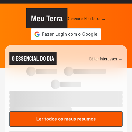
ANDRÉ MANTOVANNI
Signo do Mês: André Mantovanni explica
as principais...
Meu Terra
Acessar o Meu Terra →
ANDRÉ MANTOVANNI
André Mantovanni explica o signo do mês
e revela as previsões da...
ANDRÉ MANTOVANNI
André Mantovanni revela as previsões da
O ESSENCIAL DO DIA
Editar interesses →
semana para cada signo no...
ANDRÉ MANTOVANNI
André Mantovanni explica o Céu da
Semana no Terra Horóscopo
Ler todos os meus resumos