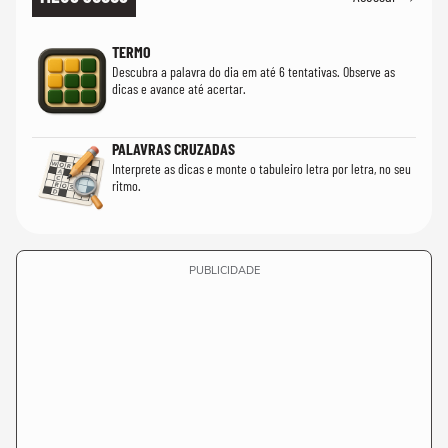
TERMO
Descubra a palavra do dia em até 6 tentativas. Observe as
dicas e avance até acertar.
PALAVRAS CRUZADAS
Interprete as dicas e monte o tabuleiro letra por letra, no seu
ritmo.
PUBLICIDADE