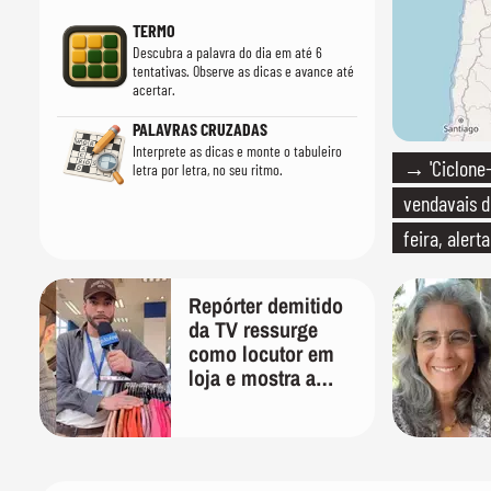
TERMO
Descubra a palavra do dia em até 6
tentativas. Observe as dicas e avance até
acertar.
PALAVRAS CRUZADAS
Interprete as dicas e monte o tabuleiro
→ 'Ciclone
letra por letra, no seu ritmo.
vendavais d
feira, alert
Repórter demitido
da TV ressurge
como locutor em
loja e mostra a
importância de ser
versátil