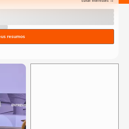
Mantovanni explica as
principais...
ANDRÉ MANTOVANNI
André Mantovanni explica o
signo do mês e revela as
previsões da...
ANDRÉ MANTOVANNI
eus resumos
André Mantovanni revela as
previsões da semana para
cada signo no...
ANDRÉ MANTOVANNI
André Mantovanni explica o
Céu da Semana no Terra
Horóscopo