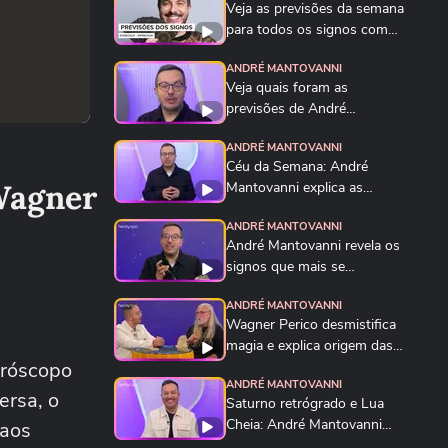
Veja as previsões da semana
para todos os signos com
André Mantovanni
ANDRÉ MANTOVANNI
Veja quais foram as
previsões de André
Mantovanni para todos os...
ANDRÉ MANTOVANNI
Céu da Semana: André
Wagner
Mantovanni explica as
energias e o que muda...
ANDRÉ MANTOVANNI
André Mantovanni revela os
signos que mais se
destacam nesta...
ANDRÉ MANTOVANNI
Wagner Perico desmistifica
magia e explica origem das
oróscopo
urnas...
ANDRÉ MANTOVANNI
ersa, o
Saturno retrógrado e Lua
Cheia: André Mantovanni
 aos
explica o Céu da...