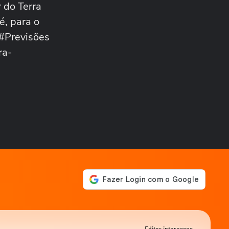
 do Terra
ANDRÉ MANTOVANNI
Veja como foram as
é, para o
previsões de André
#Previsões
Mantovanni para os signos...
ANDRÉ MANTOVANNI
ra-
André Mantovanni revela os
signos que mais se
destacam nesta...
ANDRÉ MANTOVANNI
André Mantovanni explica
as mudanças que marcam
os próximos dias...
ANDRÉ MANTOVANNI
André Mantovanni revela os
signos que mais se
destacam nesta...
ANDRÉ MANTOVANNI
André Mantovanni revela o
que os astros reservam para
cada signo...
ANDRÉ MANTOVANNI
Signo do Mês: André
Editar interesses →