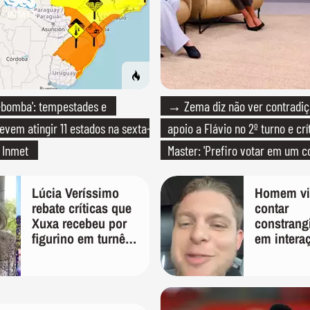
-bomba': tempestades e
→ Zema diz não ver contradiç
evem atingir 11 estados na sexta-
apoio a Flávio no 2º turno e crí
a Inmet
Master: 'Prefiro votar em um c
PT'
Lúcia Veríssimo
Homem vir
rebate críticas que
contar
Xuxa recebeu por
constrang
figurino em turnê:
em intera
'É pura inveja e
entregado
preconceito'
humilhaçã