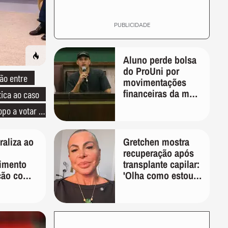
PUBLICIDADE
Aluno perde bolsa
do ProUni por
ão entre
movimentações
financeiras da mãe
tica ao caso
em plataformas de
opo a votar no
apostas
aliza ao
Gretchen mostra
recuperação após
imento
transplante capilar:
ção com
'Olha como estou
r: 'Que
bem'
o'