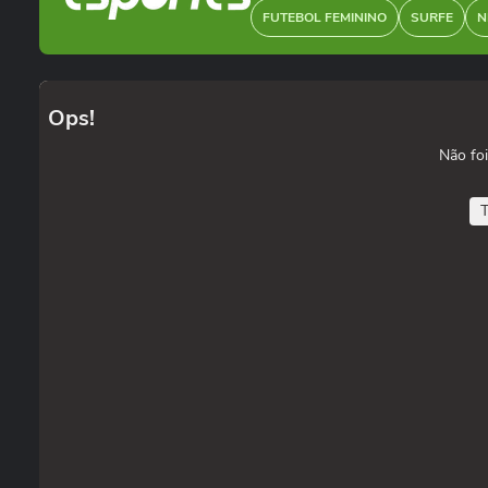
FUTEBOL FEMININO
SURFE
N
Ops!
Não foi
T