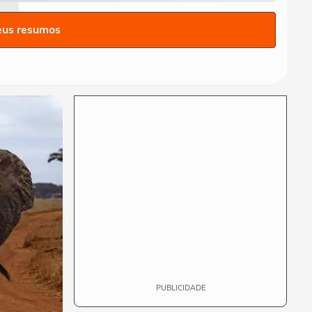
Você sabe quantas calorias
tem em uma coxinha de
eus resumos
frango?
ESPORTES
Por que o corpo treme
durante a prancha?
00:26
ESPORTES
Vídeo mostra o momento
em que jogador do São
Paulo atropela idoso...
ESPORTES
Vídeo mostra o momento
em que Nicolas, do São
Paulo, atropela...
PUBLICIDADE