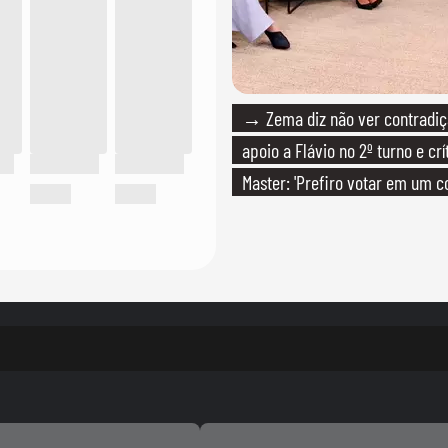
→ Zema diz não ver contradiç
apoio a Flávio no 2º turno e crí
Master: 'Prefiro votar em um c
PT'