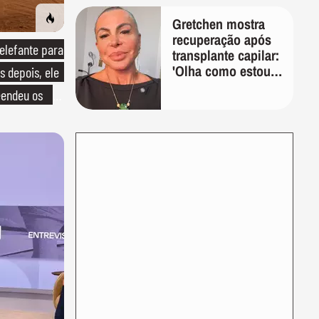
Gretchen mostra
recuperação após
lefante para
transplante capilar:
'Olha como estou
s depois, ele
bem'
endeu os