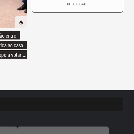
PUBLICIDADE
ão entre
tica ao caso
opo a votar no