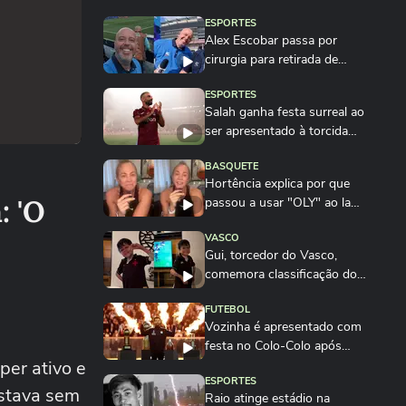
ESPORTES
Alex Escobar passa por
cirurgia para retirada de
tumor
ESPORTES
Salah ganha festa surreal ao
ser apresentado à torcida
do...
BASQUETE
Hortência explica por que
: 'O
passou a usar "OLY" ao lado
do nome nas...
VASCO
Gui, torcedor do Vasco,
comemora classificação do
time na Copa do...
FUTEBOL
Vozinha é apresentado com
festa no Colo-Colo após
per ativo e
destaque na Copa...
ESPORTES
estava sem
Raio atinge estádio na