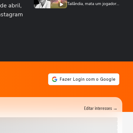
Tailândia, mata um jogador e
e abril,
deixa outros...
Instagram
NEYMAR
Neymar relaxa em iate após
polêmica contra o Remo e
ironiza:...
ESPORTES
CBF divulga áudio do VAR
sobre expulsão polêmica de
Marllon do Remo
NEYMAR
Neymar provoca confusão e
é chamado de 'vagabundo'
por presidente...
ESPORTES
Neymar desabafa após
polêmica em campo: 'Existe
00:50
diferença entre...
Editar interesses →
ESPORTES
3 exercícios para substituir
o levantamento terra
00:24
ESPORTES