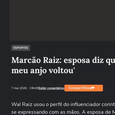
ESPORTES
Marcão Raiz: esposa diz q
meu anjo voltou'
Compartilhar
7 mai 2026
- 19h45
Exibir comentários
Wal Raiz usou o perfil do influenciador corin
se expressando com as mãos. A esposa de Ma