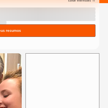
Mantovanni explica as
principais...
ANDRÉ MANTOVANNI
André Mantovanni explica o
signo do mês e revela as
previsões da...
ANDRÉ MANTOVANNI
eus resumos
André Mantovanni revela as
previsões da semana para
cada signo no...
ANDRÉ MANTOVANNI
André Mantovanni explica o
Céu da Semana no Terra
Horóscopo