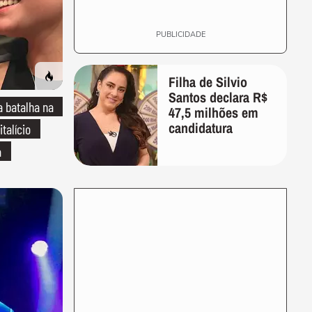
PUBLICIDADE
Filha de Silvio
Santos declara R$
 batalha na
47,5 milhões em
candidatura
italício
a