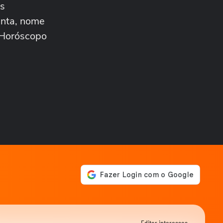
as
ANDRÉ MANTOVANNI
Veja como foram as
unta, nome
previsões de André
aHoróscopo
Mantovanni para os signos...
ANDRÉ MANTOVANNI
André Mantovanni revela os
signos que mais se
destacam nesta...
ANDRÉ MANTOVANNI
André Mantovanni explica
as mudanças que marcam
os próximos dias...
ANDRÉ MANTOVANNI
André Mantovanni revela os
signos que mais se
destacam nesta...
ANDRÉ MANTOVANNI
André Mantovanni revela o
que os astros reservam para
cada signo...
ANDRÉ MANTOVANNI
Signo do Mês: André
Editar interesses →