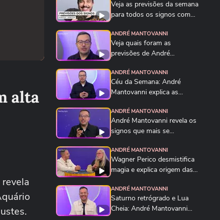
Veja as previsões da semana
para todos os signos com
André Mantovanni
ANDRÉ MANTOVANNI
Veja quais foram as
previsões de André
Mantovanni para todos os...
ANDRÉ MANTOVANNI
Céu da Semana: André
m alta
Mantovanni explica as
energias e o que muda...
ANDRÉ MANTOVANNI
André Mantovanni revela os
signos que mais se
destacam nesta...
ANDRÉ MANTOVANNI
Wagner Perico desmistifica
magia e explica origem das
 revela
urnas...
ANDRÉ MANTOVANNI
Aquário
Saturno retrógrado e Lua
Cheia: André Mantovanni
ustes.
explica o Céu da...