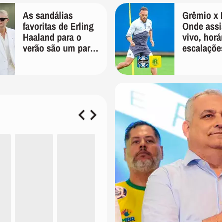
As sandálias
Grêmio x 
favoritas de Erling
Onde assis
Haaland para o
vivo, horá
verão são um par
escalaçõe
perfeito, ideal tanto
Copa do B
para usar na praia
com roupa de
banho quanto em
uma festa com
terno de linho