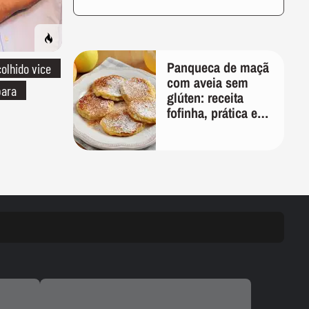
Panqueca de maçã
olhido vice
com aveia sem
para
glúten: receita
fofinha, prática e
nutritiva para o
café da manhã