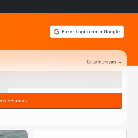
VIDA E ESTILO
Qual signo nasceu para ser
rico? Veja quem está na lista
JOÃO BIDU
Horóscopo semanal de Touro (20-26/07) por
JOÃO BIDU
JOÃO BIDU
Horóscopo semanal de Câncer (20-26/07) por
Editar interesses →
JOÃO BIDU
JOÃO BIDU
Horóscopo semanal de Peixes (20-26/07) por
JOÃO BIDU
eus resumos
JOÃO BIDU
Horóscopo semanal de Virgem (20-26/07) por
JOÃO BIDU
JOÃO BIDU
Horóscopo semanal de Áries (20-26/07) por