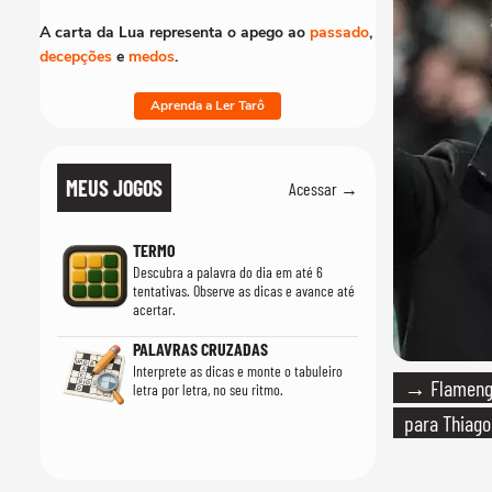
A carta da Lua representa o apego ao
passado
,
decepções
e
medos
.
Aprenda a Ler Tarô
MEUS JOGOS
Acessar →
TERMO
Descubra a palavra do dia em até 6
tentativas. Observe as dicas e avance até
acertar.
PALAVRAS CRUZADAS
Interprete as dicas e monte o tabuleiro
→ Flamengo
letra por letra, no seu ritmo.
para Thiago