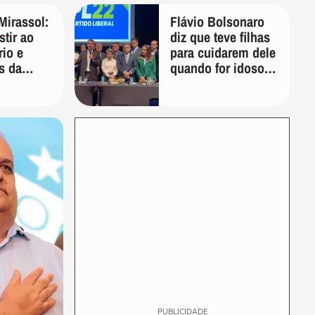
Mirassol:
Flávio Bolsonaro
tir ao
diz que teve filhas
rio e
para cuidarem dele
s da
quando for idoso:
rasil
'Vão ver quem vai
tomar conta de
mim'
PUBLICIDADE