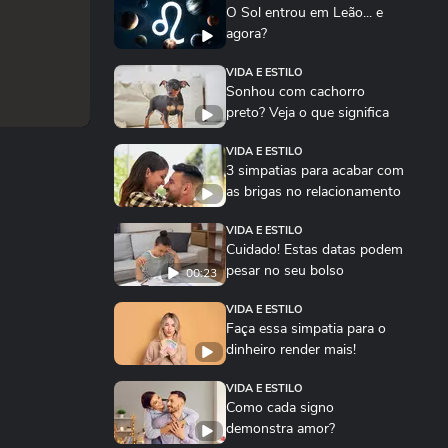
O Sol entrou em Leão... e
agora?
VIDA E ESTILO
Sonhou com cachorro
preto? Veja o que significa
VIDA E ESTILO
3 simpatias para acabar com
as brigas no relacionamento
VIDA E ESTILO
Cuidado! Estas datas podem
pesar no seu bolso
00:23
VIDA E ESTILO
Faça essa simpatia para o
dinheiro render mais!
VIDA E ESTILO
Como cada signo
demonstra amor?