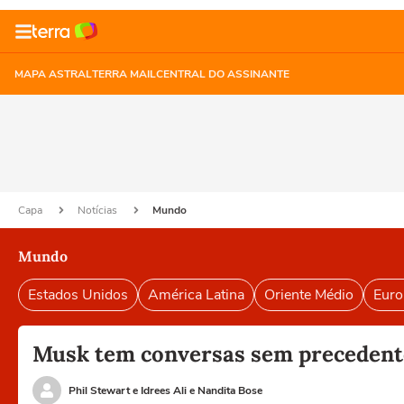
MAPA ASTRAL
TERRA MAIL
CENTRAL DO ASSINANTE
Capa
Notícias
Mundo
Mundo
Estados Unidos
América Latina
Oriente Médio
Euro
Musk tem conversas sem precedent
Phil Stewart e Idrees Ali e Nandita Bose