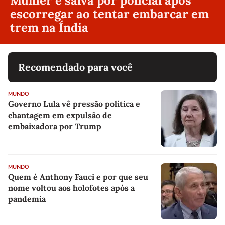
Mulher é salva por policial após
escorregar ao tentar embarcar em
trem na Índia
Recomendado para você
MUNDO
Governo Lula vê pressão política e
chantagem em expulsão de
embaixadora por Trump
MUNDO
Quem é Anthony Fauci e por que seu
nome voltou aos holofotes após a
pandemia