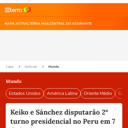
MAPA ASTRAL
TERRA MAIL
CENTRAL DO ASSINANTE
Capa
Notícias
Mundo
Mundo
Estados Unidos
América Latina
Oriente Médio
Euro
Keiko e Sánchez disputarão 2º
turno presidencial no Peru em 7