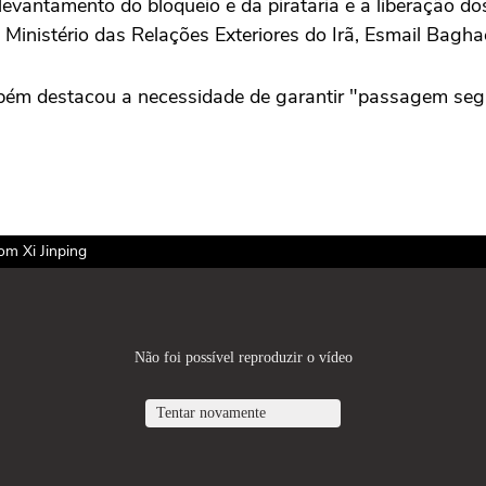
 levantamento do bloqueio e da pirataria e a liberação 
Ministério das Relações Exteriores do Irã, Esmail Baghae
bém destacou a necessidade de garantir "passagem segu
om Xi Jinping