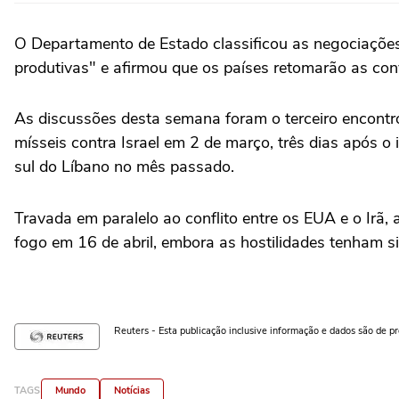
O Departamento de Estado classificou as negociações 
produtivas" e afirmou ‌que os países retomarão as conve
As discussões desta semana foram o ⁠terceiro ‌encontro
mísseis contra ⁠Israel em 2 de março, três dias após o 
sul do Líbano no ⁠mês passado.
Travada em paralelo ao conflito entre os EUA e o Irã,
fogo em 16 de abril, embora as hostilidades tenham s
Reuters - Esta publicação inclusive informação e dados são de p
TAGS
Mundo
Notícias