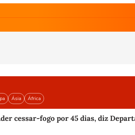
pa
Ásia
África
der cessar-fogo por 45 dias, diz Depa