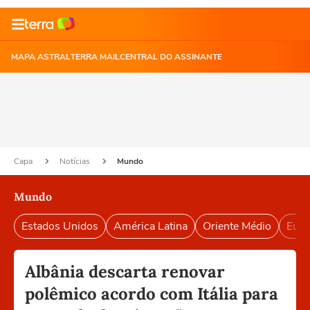
MAPA ASTRAL
TERRA MAIL
CENTRAL DO ASSINANTE
Capa
Notícias
Mundo
Mundo
Estados Unidos
América Latina
Oriente Médio
Euro
Albânia descarta renovar
polêmico acordo com Itália para