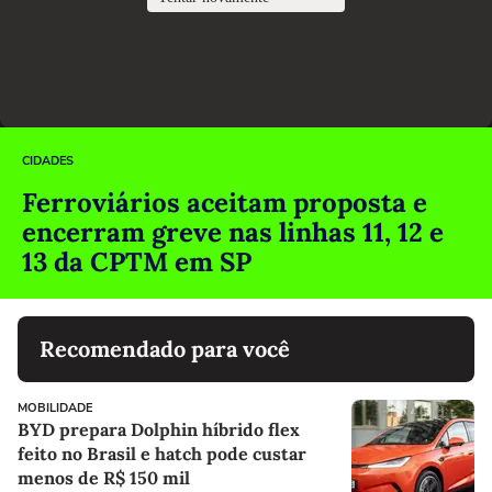
CIDADES
Ferroviários aceitam proposta e
encerram greve nas linhas 11, 12 e
13 da CPTM em SP
Recomendado para você
MOBILIDADE
BYD prepara Dolphin híbrido flex
feito no Brasil e hatch pode custar
menos de R$ 150 mil